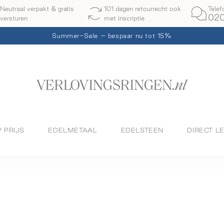
Telef
Neutraal verpakt & gratis
101 dagen retourrecht ook
020
versturen
met inscriptie
Summer-Sale – bespaar nu tot 15%
P PRIJS
EDELMETAAL
EDELSTEEN
DIRECT L