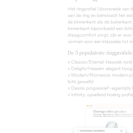
Het ringprofiel (doorsnede van 
van de ring en beïnvloedt het est
de binnenkant als de buitenkant z
binnenkant bijvoorbeeld een lich
draagcomfort zorgt, zijn er voor
vormen voor een klassieke tot 
De 5 populairste ringprofiel
○ Classic/Eternal: klassiek rond 
○ Delight/Heaven: elegant hoog p
○ Modern/Romance: modern profi
licht gewelfd
○ Desire: progressief-eigentijds 
○ Infinity: opvallend hoekig profi