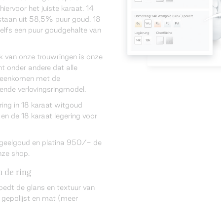
hiervoor het juiste karaat. 14
taan uit 58,5% puur goud. 18
elfs een puur goudgehalte van
k van onze trouwringen is onze
ent onder andere dat alle
ereenkomen met de
rende verlovingsringmodel.
sring in 18 karaat witgoud
en de 18 karaat legering voor
n geelgoud en platina 950/- de
nze shop.
 de ring
oedt de glans en textuur van
 gepolijst en mat (meer