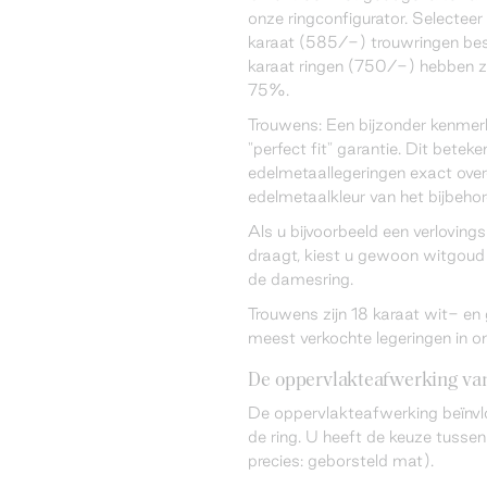
onze ringconfigurator. Selecteer 
karaat (585/-) trouwringen bes
karaat ringen (750/-) hebben z
75%.
Trouwens: Een bijzonder kenmer
"perfect fit" garantie. Dit betek
edelmetaallegeringen exact ov
edelmetaalkleur van het bijbeho
Als u bijvoorbeeld een verloving
draagt, kiest u gewoon witgoud 
de damesring.
Trouwens zijn 18 karaat wit- e
meest verkochte legeringen in o
De oppervlakteafwerking van
De oppervlakteafwerking beïnvl
de ring. U heeft de keuze tussen
precies: geborsteld mat).