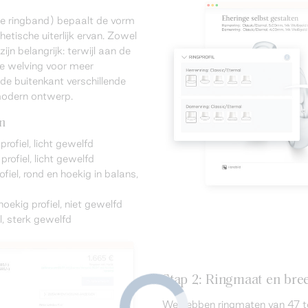
de ringband) bepaalt de vorm
hetische uiterlijk ervan. Zowel
ijn belangrijk: terwijl aan de
te welving voor meer
 de buitenkant verschillende
modern ontwerp.
en
profiel, licht gewelfd
rofiel, licht gewelfd
el, rond en hoekig in balans,
hoekig profiel, niet gewelfd
el, sterk gewelfd
Stap 2: Ringmaat en bree
We hebben ringmaten van 47 t