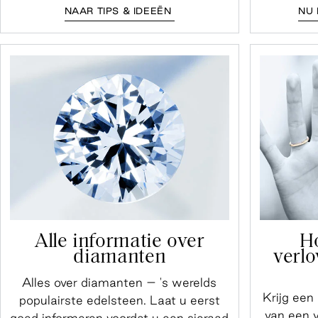
NAAR TIPS & IDEEËN
NU 
Alle informatie over
H
diamanten
verl
Alles over diamanten – 's werelds
Krijg een
populairste edelsteen. Laat u eerst
van een v
goed informeren voordat u een sieraad