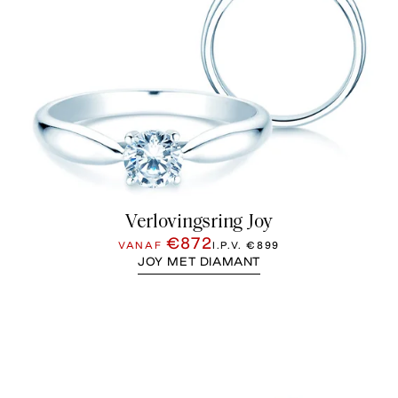
Verlovingsring Joy
€872
VANAF
I.P.V.
€899
JOY MET DIAMANT