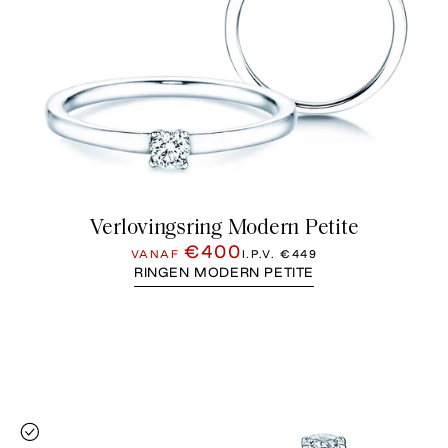
Verlovingsring Modern Petite
€400
VANAF
I.P.V.
€449
RINGEN MODERN PETITE