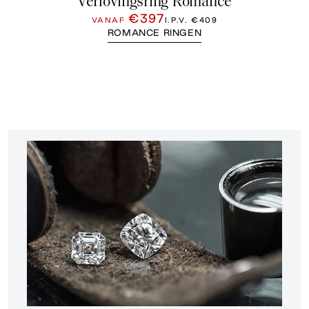
Verlovingsring Romance
€397
VANAF
I.P.V.
€409
ROMANCE RINGEN