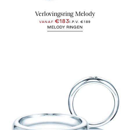
Verlovingsring Melody
€183
VANAF
I.P.V.
€189
MELODY RINGEN