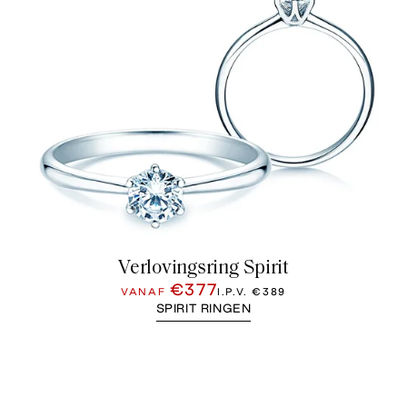
Verlovingsring Spirit
€377
VANAF
I.P.V.
€389
SPIRIT RINGEN