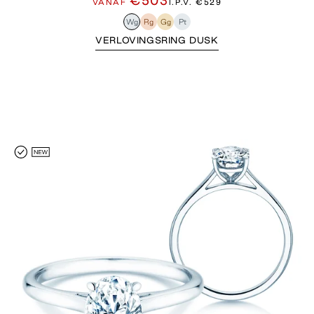
€503
VANAF
I.P.V.
€529
Wg
Rg
Gg
Pt
VERLOVINGSRING DUSK