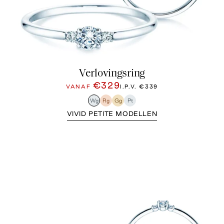
Verlovingsring
€329
VANAF
I.P.V.
€339
Wg
Rg
Gg
Pt
VIVID PETITE MODELLEN