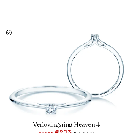
Verlovingsring Heaven 4
€203
VANAF
I.P.V.
€209