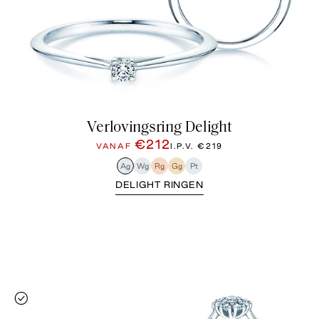
Verlovingsring Delight
€212
VANAF
I.P.V.
€219
Ag
Wg
Rg
Gg
Pt
DELIGHT RINGEN