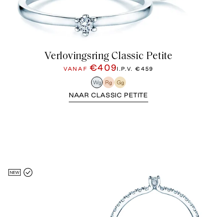
Verlovingsring Classic Petite
€409
VANAF
I.P.V.
€459
Wg
Rg
Gg
NAAR CLASSIC PETITE