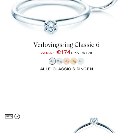
Verlovingsring Classic 6
€174
VANAF
I.P.V.
€179
Ag
Wg
Rg
Gg
Pt
ALLE CLASSIC 6 RINGEN