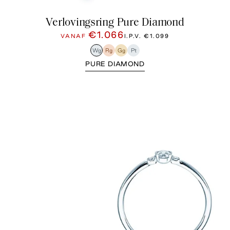
Verlovingsring Pure Diamond
€1.066
VANAF
I.P.V.
€1.099
Wg
Rg
Gg
Pt
PURE DIAMOND