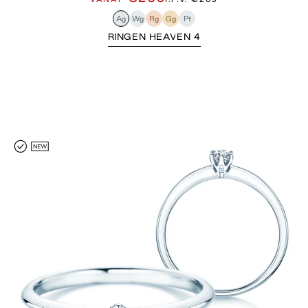
Ag
Wg
Rg
Gg
Pt
RINGEN HEAVEN 4