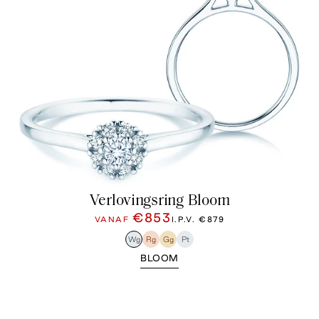
Verlovingsring Bloom
€853
VANAF
I.P.V.
€879
Wg
Rg
Gg
Pt
BLOOM