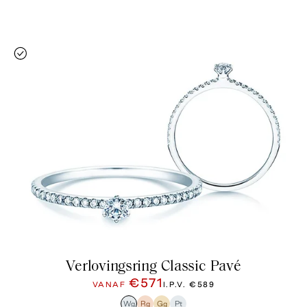
Verlovingsring Classic Pavé
€571
VANAF
I.P.V.
€589
Wg
Rg
Gg
Pt