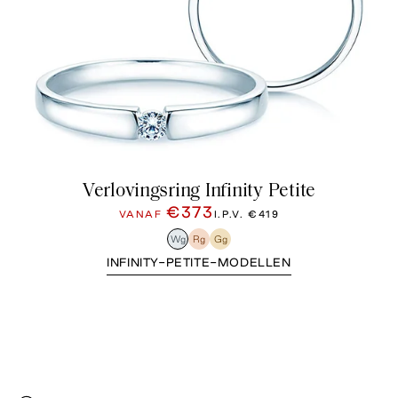
Verlovingsring Infinity Petite
€373
VANAF
I.P.V.
€419
Wg
Rg
Gg
INFINITY-PETITE-MODELLEN