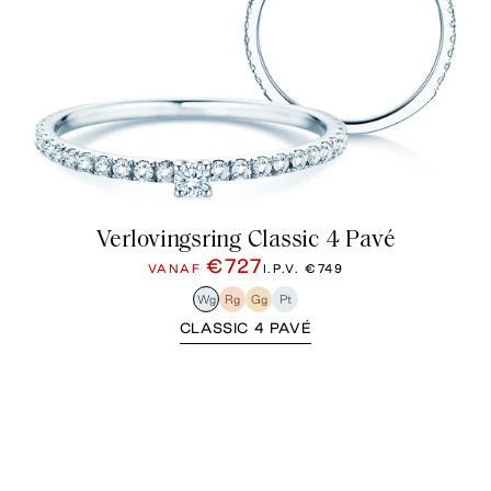
Verlovingsring Classic 4 Pavé
€727
VANAF
I.P.V.
€749
Wg
Rg
Gg
Pt
CLASSIC 4 PAVÉ