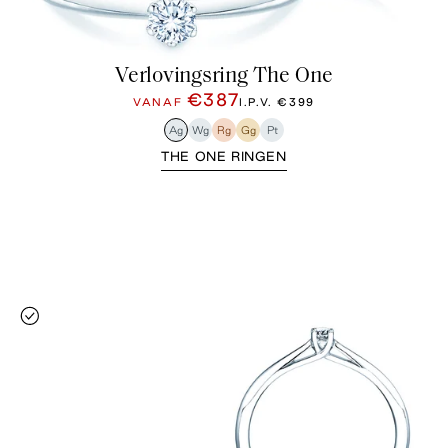
Verlovingsring The One
€387
VANAF
I.P.V.
€399
Ag
Wg
Rg
Gg
Pt
THE ONE RINGEN