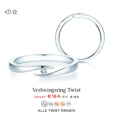
Verlovingsring Twist
€164
VANAF
I.P.V.
€169
Ag
Wg
Rg
Gg
Pt
ALLE TWIST RINGEN