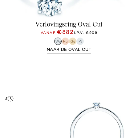
Verlovingsring Oval Cut
€882
VANAF
I.P.V.
€909
Wg
Rg
Gg
Pt
NAAR DE OVAL CUT