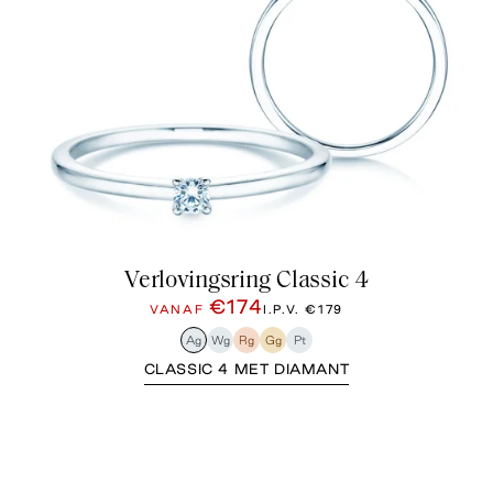
Verlovingsring Classic 4
€174
VANAF
I.P.V.
€179
Ag
Wg
Rg
Gg
Pt
CLASSIC 4 MET DIAMANT