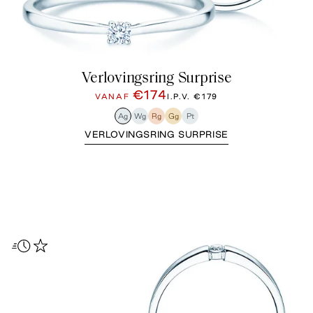
Verlovingsring Surprise
€174
VANAF
I.P.V.
€179
Ag
Wg
Rg
Gg
Pt
VERLOVINGSRING SURPRISE