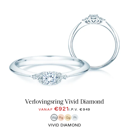
Verlovingsring Vivid Diamond
€921
VANAF
I.P.V.
€949
Wg
Rg
Gg
Pt
VIVID DIAMOND