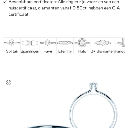
Beschikbare certificaten: Alle ringen zijn voorzien van een
huiscertificaat, diamanten vanaf 0,50ct. hebben een GIA-
certificaat.
Solitair
Spanringen
Pavé
Eternity
Halo
3+ diamanten
Fancy 