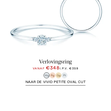
Verlovingsring
€348
VANAF
I.P.V.
€359
Wg
Rg
Gg
Pt
NAAR DE VIVID PETITE OVAL CUT