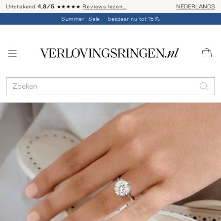
Uitstekend
4,8/5
★★★★★
Reviews lezen…
Advies: 020 - 
NEDERLANDS
Summer-Sale – bespaar nu tot 15%