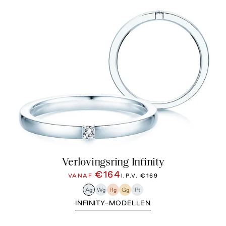
Verlovingsring Infinity
€164
VANAF
I.P.V.
€169
Ag
Wg
Rg
Gg
Pt
INFINITY-MODELLEN