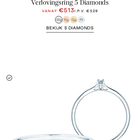
Verlovingsring 5 Diamonds
€513
VANAF
I.P.V.
€529
Wg
Rg
Gg
Pt
BEKIJK 5 DIAMONDS