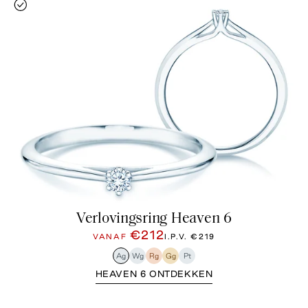
Verlovingsring Heaven 6
€212
VANAF
I.P.V.
€219
Ag
Wg
Rg
Gg
Pt
HEAVEN 6 ONTDEKKEN