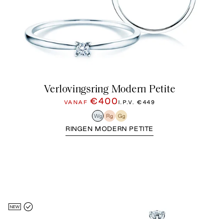
Verlovingsring Modern Petite
€400
VANAF
I.P.V.
€449
Wg
Rg
Gg
RINGEN MODERN PETITE