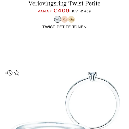
Verlovingsring Twist Petite
€409
VANAF
I.P.V.
€459
Wg
Rg
Gg
TWIST PETITE TONEN