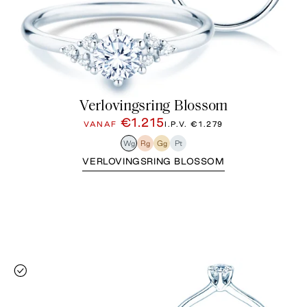
Verlovingsring Blossom
€1.215
VANAF
I.P.V.
€1.279
Wg
Rg
Gg
Pt
VERLOVINGSRING BLOSSOM