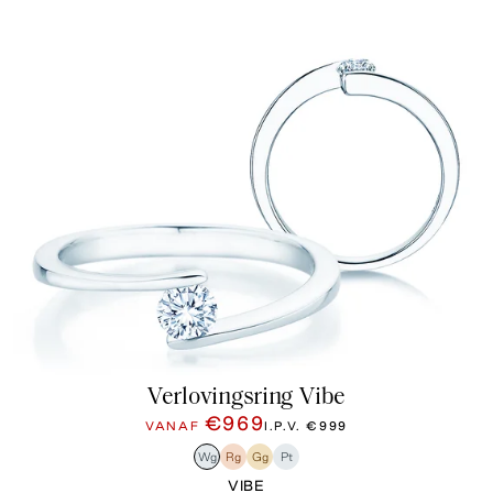
Verlovingsring Vibe
€969
VANAF
I.P.V.
€999
Wg
Rg
Gg
Pt
VIBE