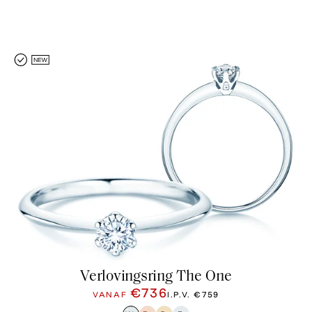
Verlovingsring The One
€736
VANAF
I.P.V.
€759