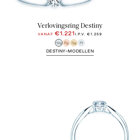
Verlovingsring Destiny
€1.221
VANAF
I.P.V.
€1.259
Wg
Rg
Gg
Pt
DESTINY-MODELLEN