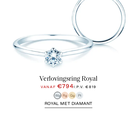
Verlovingsring Royal
€794
VANAF
I.P.V.
€819
Wg
Rg
Gg
Pt
ROYAL MET DIAMANT