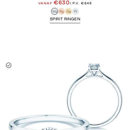
€630
VANAF
I.P.V.
€649
Wg
Rg
Gg
Pt
SPIRIT RINGEN