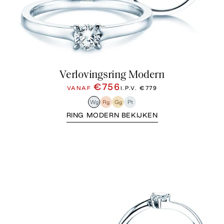
Verlovingsring Modern
€756
VANAF
I.P.V.
€779
Wg
Rg
Gg
Pt
RING MODERN BEKIJKEN