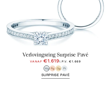
Verlovingsring Surprise Pavé
€1.619
VANAF
I.P.V.
€1.669
Wg
Rg
Gg
Pt
SURPRISE PAVÉ