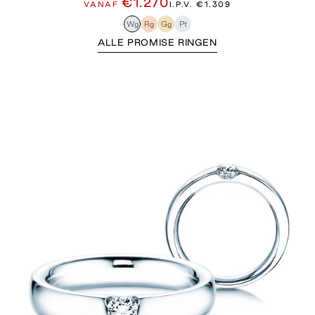
€1.270
VANAF
I.P.V.
€1.309
Wg
Rg
Gg
Pt
ALLE PROMISE RINGEN