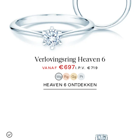
Verlovingsring Heaven 6
€697
VANAF
I.P.V.
€719
Wg
Rg
Gg
Pt
HEAVEN 6 ONTDEKKEN