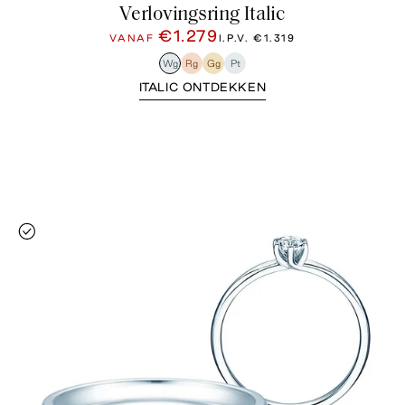
Verlovingsring Italic
€1.279
VANAF
I.P.V.
€1.319
Wg
Rg
Gg
Pt
ITALIC ONTDEKKEN