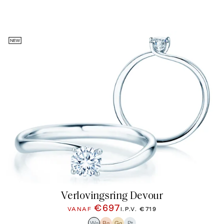
Verlovingsring Devour
€697
VANAF
I.P.V.
€719
Wg
Rg
Gg
Pt