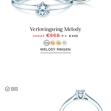
Verlovingsring Melody
€668
VANAF
I.P.V.
€689
Wg
Rg
Gg
Pt
MELODY RINGEN