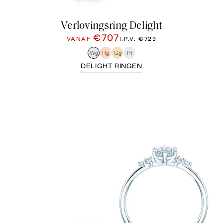
Verlovingsring Delight
€707
VANAF
I.P.V.
€729
Wg
Rg
Gg
Pt
DELIGHT RINGEN