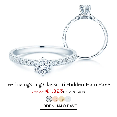
Verlovingsring Classic 6 Hidden Halo Pavé
€1.823
VANAF
I.P.V.
€1.879
Wg
Rg
Gg
Pt
HIDDEN HALO PAVÉ