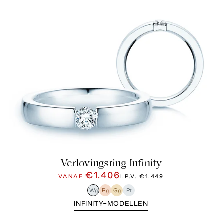
Verlovingsring Infinity
€1.406
VANAF
I.P.V.
€1.449
Wg
Rg
Gg
Pt
INFINITY-MODELLEN