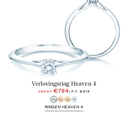
Verlovingsring Heaven 4
€794
VANAF
I.P.V.
€819
Wg
Rg
Gg
Pt
RINGEN HEAVEN 4