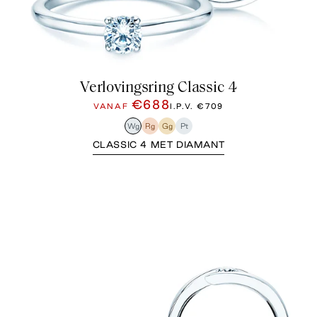
Verlovingsring Classic 4
€688
VANAF
I.P.V.
€709
Wg
Rg
Gg
Pt
CLASSIC 4 MET DIAMANT