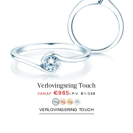
Verlovingsring Touch
€985
VANAF
I.P.V.
€1.059
Wg
Rg
Gg
Pt
VERLOVINGSRING TOUCH