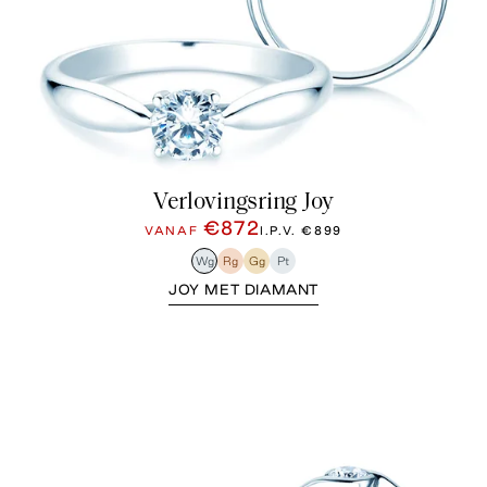
Verlovingsring Joy
€872
VANAF
I.P.V.
€899
Wg
Rg
Gg
Pt
JOY MET DIAMANT