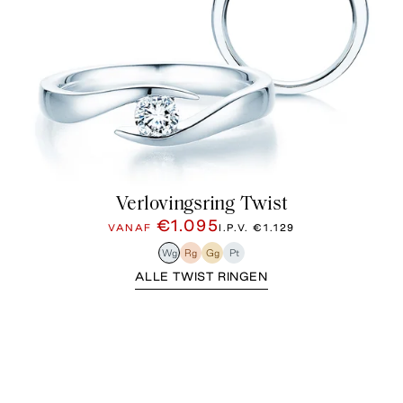
Verlovingsring Twist
€1.095
VANAF
I.P.V.
€1.129
Wg
Rg
Gg
Pt
ALLE TWIST RINGEN