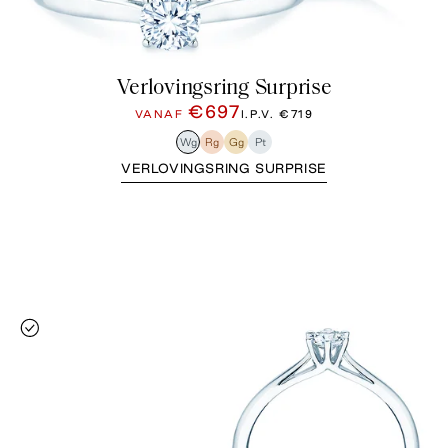
Verlovingsring Surprise
€697
VANAF
I.P.V.
€719
Wg
Rg
Gg
Pt
VERLOVINGSRING SURPRISE