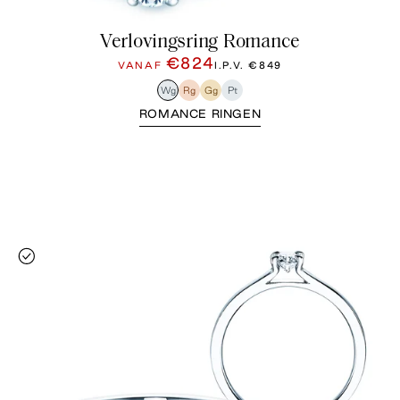
Verlovingsring Romance
€824
VANAF
I.P.V.
€849
Wg
Rg
Gg
Pt
ROMANCE RINGEN