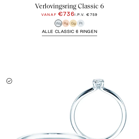
Verlovingsring Classic 6
€736
VANAF
I.P.V.
€759
Wg
Rg
Gg
Pt
ALLE CLASSIC 6 RINGEN