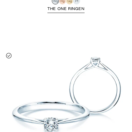
Wg
Rg
Gg
Pt
THE ONE RINGEN