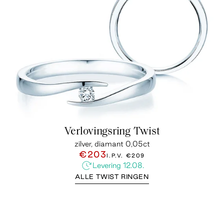
Verlovingsring Twist
zilver, diamant 0,05ct
€203
I.P.V.
€209
Levering 12.08.
ALLE TWIST RINGEN