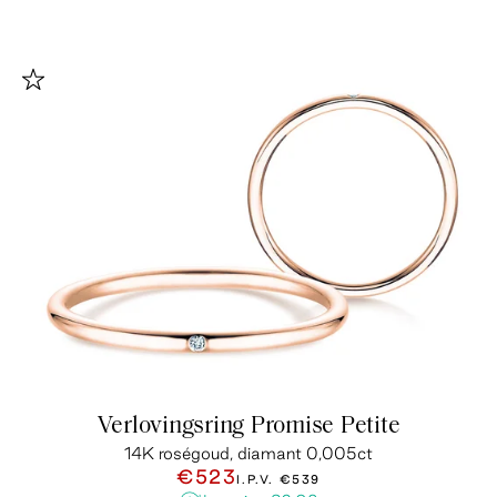
Verlovingsring Promise Petite
14K roségoud, diamant 0,005ct
€523
I.P.V.
€539