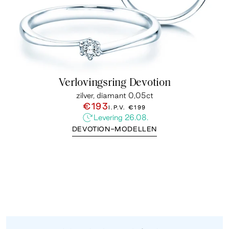
Verlovingsring Devotion
zilver, diamant 0,05ct
€193
I.P.V.
€199
Levering 26.08.
DEVOTION-MODELLEN