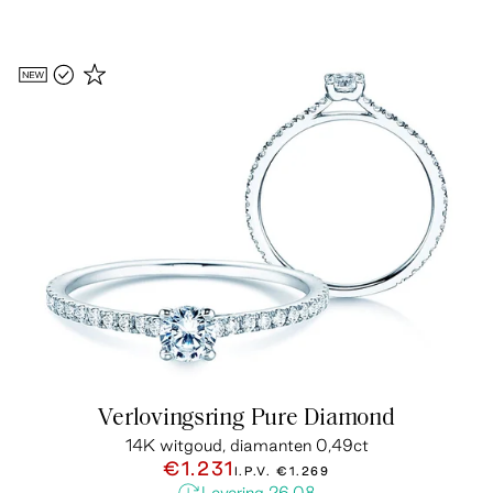
Verlovingsring Pure Diamond
14K witgoud, diamanten 0,49ct
€1.231
I.P.V.
€1.269
Levering 26.08.