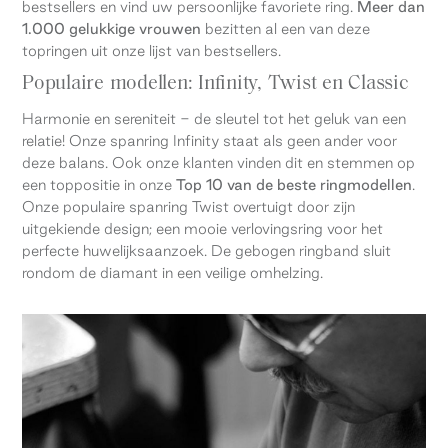
bestsellers en vind uw persoonlijke favoriete ring.
Meer dan
1.000 gelukkige vrouwen
bezitten al een van deze
topringen uit onze lijst van bestsellers.
Populaire modellen: Infinity, Twist en Classic
Harmonie en sereniteit - de sleutel tot het geluk van een
relatie! Onze spanring Infinity staat als geen ander voor
deze balans. Ook onze klanten vinden dit en stemmen op
een toppositie in onze
Top 10 van de beste ringmodellen
.
Onze populaire spanring Twist overtuigt door zijn
uitgekiende design; een mooie verlovingsring voor het
perfecte huwelijksaanzoek. De gebogen ringband sluit
rondom de diamant in een veilige omhelzing.