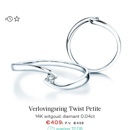
Verlovingsring Twist Petite
14K witgoud, diamant 0,04ct
€409
I.P.V.
€459
Levering 12.08.