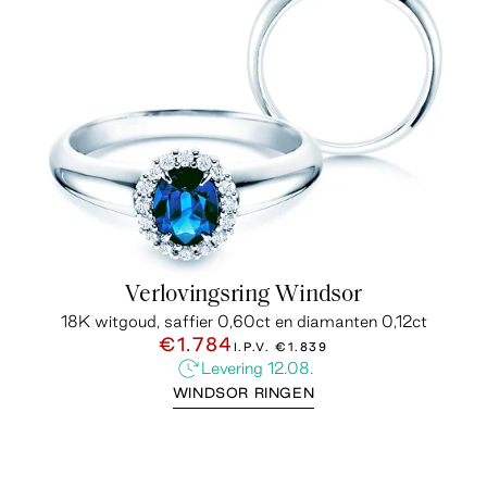
Verlovingsring Windsor
18K witgoud, saffier 0,60ct en diamanten 0,12ct
€1.784
I.P.V.
€1.839
Levering 12.08.
WINDSOR RINGEN