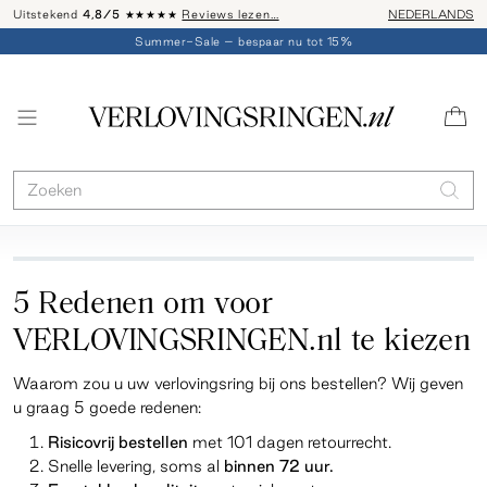
Uitstekend
4,8/5
★★★★★
Reviews lezen…
Advies: 020 - 
NEDERLANDS
Summer-Sale – bespaar nu tot 15%
5 Redenen om voor
VERLOVINGSRINGEN.nl te kiezen
Waarom zou u uw verlovingsring bij ons bestellen? Wij geven
u graag 5 goede redenen:
Risicovrij
bestellen
met 101 dagen retourrecht.
Snelle levering
, soms al
binnen 72 uur.