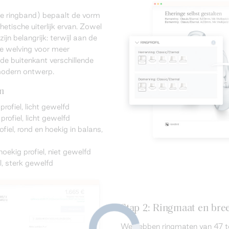
de ringband) bepaalt de vorm
hetische uiterlijk ervan. Zowel
ijn belangrijk: terwijl aan de
te welving voor meer
 de buitenkant verschillende
modern ontwerp.
en
profiel, licht gewelfd
rofiel, licht gewelfd
el, rond en hoekig in balans,
hoekig profiel, niet gewelfd
el, sterk gewelfd
Stap 2: Ringmaat en bree
We hebben ringmaten van 47 t