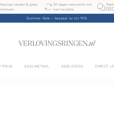
Telef
Neutraal verpakt & gratis
101 dagen retourrecht ook
020
versturen
met inscriptie
Summer-Sale – bespaar nu tot 15%
P PRIJS
EDELMETAAL
EDELSTEEN
DIRECT L