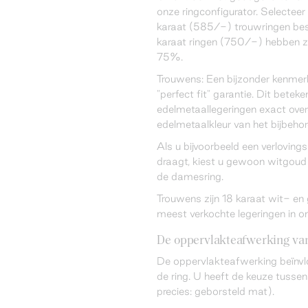
onze ringconfigurator. Selecteer 
karaat (585/-) trouwringen bes
karaat ringen (750/-) hebben z
75%.
Trouwens: Een bijzonder kenmer
"perfect fit" garantie. Dit betek
edelmetaallegeringen exact ov
edelmetaalkleur van het bijbeho
Als u bijvoorbeeld een verloving
draagt, kiest u gewoon witgoud 
de damesring.
Trouwens zijn 18 karaat wit- e
meest verkochte legeringen in o
De oppervlakteafwerking van
De oppervlakteafwerking beïnvl
de ring. U heeft de keuze tussen
precies: geborsteld mat).