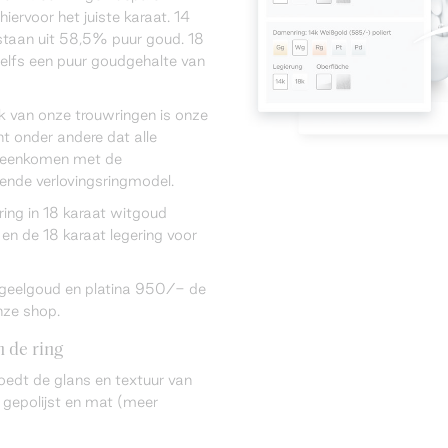
hiervoor het juiste karaat. 14
taan uit 58,5% puur goud. 18
elfs een puur goudgehalte van
k van onze trouwringen is onze
ent onder andere dat alle
ereenkomen met de
rende verlovingsringmodel.
sring in 18 karaat witgoud
en de 18 karaat legering voor
n geelgoud en platina 950/- de
nze shop.
 de ring
oedt de glans en textuur van
 gepolijst en mat (meer