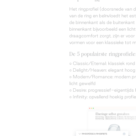
Het ringprofiel (doorsnede van 
van de ring en beïnvloedt het est
de binnenkant als de buitenkant z
binnenkant bijvoorbeeld een lich
draagcomfort zorgt, zijn er voor
vormen voor een klassieke tot 
De 5 populairste ringprofiel
○ Classic/Eternal: klassiek rond 
○ Delight/Heaven: elegant hoog p
○ Modern/Romance: modern profi
licht gewelfd
○ Desire: progressief-eigentijds 
○ Infinity: opvallend hoekig profi