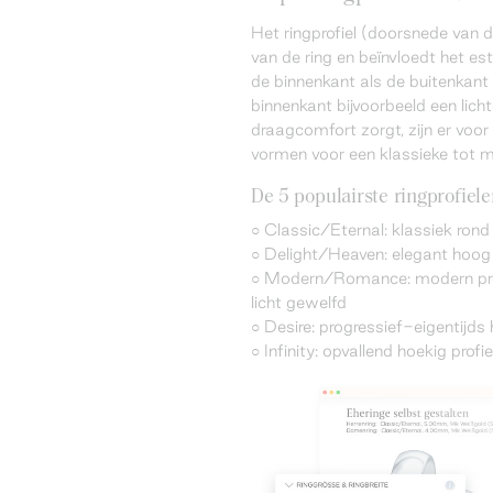
Het ringprofiel (doorsnede van 
van de ring en beïnvloedt het est
de binnenkant als de buitenkant z
binnenkant bijvoorbeeld een lich
draagcomfort zorgt, zijn er voor
vormen voor een klassieke tot 
De 5 populairste ringprofiel
○ Classic/Eternal: klassiek rond 
○ Delight/Heaven: elegant hoog p
○ Modern/Romance: modern profi
licht gewelfd
○ Desire: progressief-eigentijds 
○ Infinity: opvallend hoekig profi