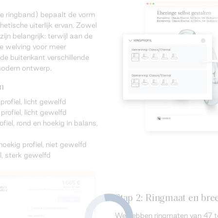
de ringband) bepaalt de vorm
hetische uiterlijk ervan. Zowel
ijn belangrijk: terwijl aan de
te welving voor meer
 de buitenkant verschillende
modern ontwerp.
en
profiel, licht gewelfd
rofiel, licht gewelfd
el, rond en hoekig in balans,
hoekig profiel, niet gewelfd
el, sterk gewelfd
Stap 2: Ringmaat en bree
We hebben ringmaten van 47 t