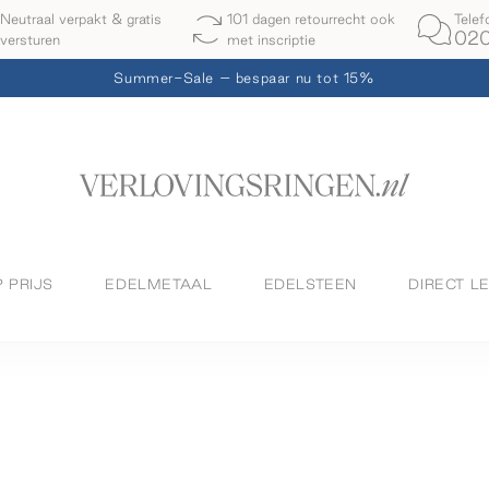
Telef
Neutraal verpakt & gratis
101 dagen retourrecht ook
020
versturen
met inscriptie
Summer-Sale – bespaar nu tot 15%
P PRIJS
EDELMETAAL
EDELSTEEN
DIRECT L