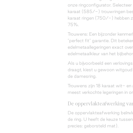
onze ringconfigurator. Selecteer 
karaat (585/-) trouwringen bes
karaat ringen (750/-) hebben z
75%.
Trouwens: Een bijzonder kenmer
"perfect fit" garantie. Dit betek
edelmetaallegeringen exact ov
edelmetaalkleur van het bijbeho
Als u bijvoorbeeld een verloving
draagt, kiest u gewoon witgoud 
de damesring.
Trouwens zijn 18 karaat wit- e
meest verkochte legeringen in o
De oppervlakteafwerking van
De oppervlakteafwerking beïnvl
de ring. U heeft de keuze tussen
precies: geborsteld mat).