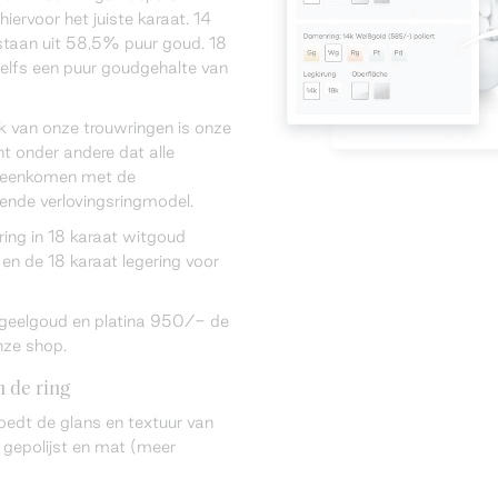
hiervoor het juiste karaat. 14
taan uit 58,5% puur goud. 18
elfs een puur goudgehalte van
k van onze trouwringen is onze
ent onder andere dat alle
ereenkomen met de
rende verlovingsringmodel.
sring in 18 karaat witgoud
en de 18 karaat legering voor
n geelgoud en platina 950/- de
nze shop.
 de ring
oedt de glans en textuur van
 gepolijst en mat (meer