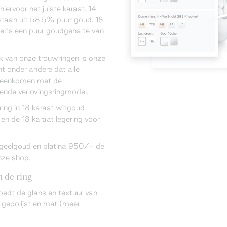
hiervoor het juiste karaat. 14
taan uit 58,5% puur goud. 18
elfs een puur goudgehalte van
k van onze trouwringen is onze
ent onder andere dat alle
ereenkomen met de
rende verlovingsringmodel.
sring in 18 karaat witgoud
en de 18 karaat legering voor
n geelgoud en platina 950/- de
nze shop.
 de ring
oedt de glans en textuur van
 gepolijst en mat (meer