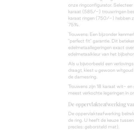
onze ringconfigurator. Selecteer 
karaat (585/-) trouwringen bes
karaat ringen (750/-) hebben z
75%.
Trouwens: Een bijzonder kenmer
"perfect fit" garantie. Dit betek
edelmetaallegeringen exact ov
edelmetaalkleur van het bijbeho
Als u bijvoorbeeld een verloving
draagt, kiest u gewoon witgoud 
de damesring.
Trouwens zijn 18 karaat wit- e
meest verkochte legeringen in o
De oppervlakteafwerking van
De oppervlakteafwerking beïnvl
de ring. U heeft de keuze tussen
precies: geborsteld mat).