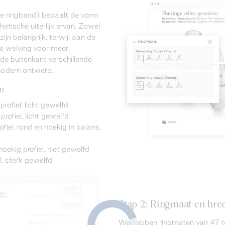
de ringband) bepaalt de vorm
hetische uiterlijk ervan. Zowel
ijn belangrijk: terwijl aan de
te welving voor meer
 de buitenkant verschillende
modern ontwerp.
en
profiel, licht gewelfd
rofiel, licht gewelfd
el, rond en hoekig in balans,
hoekig profiel, niet gewelfd
el, sterk gewelfd
Stap 2: Ringmaat en bree
We hebben ringmaten van 47 t