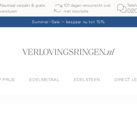
Telef
Neutraal verpakt & gratis
101 dagen retourrecht ook
020
versturen
met inscriptie
Summer-Sale – bespaar nu tot 15%
P PRIJS
EDELMETAAL
EDELSTEEN
DIRECT L