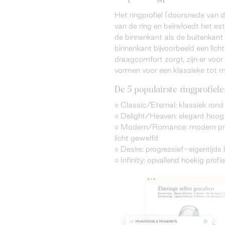
Het ringprofiel (doorsnede van 
van de ring en beïnvloedt het est
de binnenkant als de buitenkant z
binnenkant bijvoorbeeld een lich
draagcomfort zorgt, zijn er voor
vormen voor een klassieke tot 
De 5 populairste ringprofiel
○ Classic/Eternal: klassiek rond 
○ Delight/Heaven: elegant hoog p
○ Modern/Romance: modern profi
licht gewelfd
○ Desire: progressief-eigentijds 
○ Infinity: opvallend hoekig profi