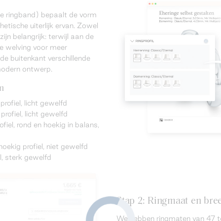
de ringband) bepaalt de vorm
hetische uiterlijk ervan. Zowel
ijn belangrijk: terwijl aan de
te welving voor meer
 de buitenkant verschillende
modern ontwerp.
en
profiel, licht gewelfd
rofiel, licht gewelfd
el, rond en hoekig in balans,
hoekig profiel, niet gewelfd
el, sterk gewelfd
Stap 2: Ringmaat en bree
We hebben ringmaten van 47 t