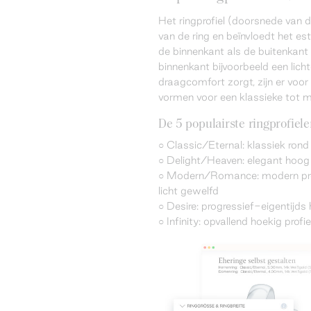
Het ringprofiel (doorsnede van 
van de ring en beïnvloedt het est
de binnenkant als de buitenkant z
binnenkant bijvoorbeeld een lich
draagcomfort zorgt, zijn er voor
vormen voor een klassieke tot 
De 5 populairste ringprofiel
○ Classic/Eternal: klassiek rond 
○ Delight/Heaven: elegant hoog p
○ Modern/Romance: modern profi
licht gewelfd
○ Desire: progressief-eigentijds 
○ Infinity: opvallend hoekig profi