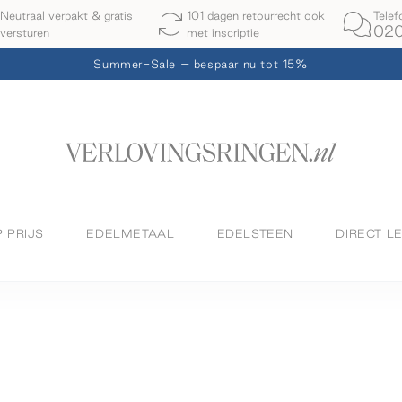
Telef
Neutraal verpakt & gratis
101 dagen retourrecht ook
020
versturen
met inscriptie
Summer-Sale – bespaar nu tot 15%
P PRIJS
EDELMETAAL
EDELSTEEN
DIRECT L