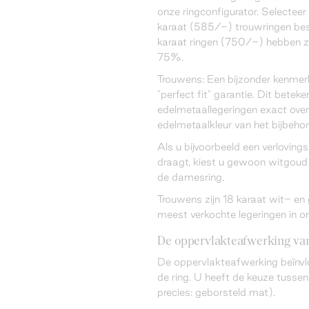
onze ringconfigurator. Selecteer 
karaat (585/-) trouwringen bes
karaat ringen (750/-) hebben z
75%.
Trouwens: Een bijzonder kenmer
"perfect fit" garantie. Dit betek
edelmetaallegeringen exact ov
edelmetaalkleur van het bijbeho
Als u bijvoorbeeld een verloving
draagt, kiest u gewoon witgoud 
de damesring.
Trouwens zijn 18 karaat wit- e
meest verkochte legeringen in o
De oppervlakteafwerking van
De oppervlakteafwerking beïnvl
de ring. U heeft de keuze tussen
precies: geborsteld mat).