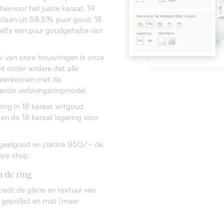
hiervoor het juiste karaat. 14
taan uit 58,5% puur goud. 18
elfs een puur goudgehalte van
k van onze trouwringen is onze
ent onder andere dat alle
ereenkomen met de
rende verlovingsringmodel.
sring in 18 karaat witgoud
en de 18 karaat legering voor
n geelgoud en platina 950/- de
nze shop.
 de ring
oedt de glans en textuur van
 gepolijst en mat (meer