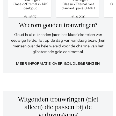
Classic/Eternal in 14K
Classic/Eternal met
Cla
geelgoud
diamant-pavé 0,46ct
d
€ 1.697
€ 4.209
Waarom gouden trouwringen?
Goud is al duizenden jaren het klassieke teken van
eeuwige liefde. Tot op de dag van vandaag bezwijken
mensen over de hele wereld voor de charme van het
glinsterende gele edelmetaal.
MEER INFORMATIE OVER GOUDLEGERINGEN
Witgouden trouwringen (niet
alleen) die passen bij de
verlovingsring