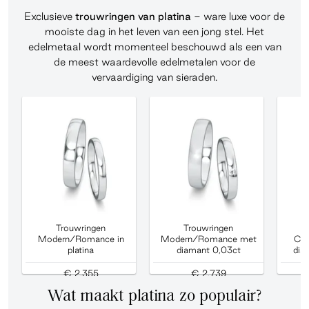
Exclusieve
trouwringen van platina
- ware luxe voor de
mooiste dag in het leven van een jong stel. Het
edelmetaal wordt momenteel beschouwd als een van
de meest waardevolle edelmetalen voor de
vervaardiging van sieraden.
Trouwringen
Trouwringen
Modern/Romance in
Modern/Romance met
Cla
platina
diamant 0,03ct
dia
€ 2.355
€ 2.739
Wat maakt platina zo populair?