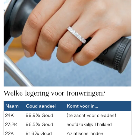
Welke legering voor trouwringen?
Naam
Goud aandeel
Komt voor in...
24K
99,9% Goud
(te zacht voor sieraden)
23,2K
96,5% Goud
hoofdzakelijk Thailand
22K
91,6% Goud
Aziatische landen