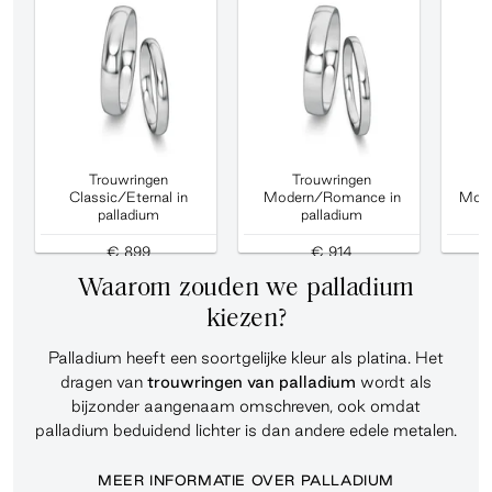
Trouwringen
Trouwringen
Classic/Eternal in
Modern/Romance in
Mod
palladium
palladium
d
€ 899
€ 914
Waarom zouden we palladium
kiezen?
Palladium heeft een soortgelijke kleur als platina. Het
dragen van
trouwringen
van palladium
wordt als
bijzonder aangenaam omschreven, ook omdat
palladium beduidend lichter is dan andere edele metalen.
MEER INFORMATIE OVER PALLADIUM