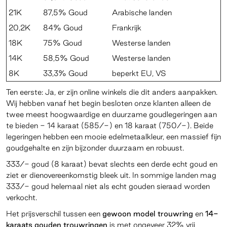
21K
87,5% Goud
Arabische landen
20,2K
84% Goud
Frankrijk
18K
75% Goud
Westerse landen
14K
58,5% Goud
Westerse landen
8K
33,3% Goud
beperkt EU, VS
Ten eerste: Ja, er zijn online winkels die dit anders aanpakken.
Wij hebben vanaf het begin besloten onze klanten alleen de
twee meest hoogwaardige en duurzame goudlegeringen aan
te bieden - 14 karaat (585/-) en 18 karaat (750/-). Beide
legeringen hebben een mooie edelmetaalkleur, een massief fijn
goudgehalte en zijn bijzonder duurzaam en robuust.
333/- goud (8 karaat) bevat slechts een derde echt goud en
ziet er dienovereenkomstig bleek uit. In sommige landen mag
333/- goud helemaal niet als echt gouden sieraad worden
verkocht.
Het prijsverschil tussen een
gewoon model trouwring
en
14-
karaats gouden trouwringen
is met ongeveer 32% vrij