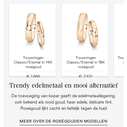
Trouwringen
Trouwringen
Trouw
Classic/Eternal in 14K
Classic/Eternal in 18K
di
roségoud
roségoud
€ 1.866
€ 3.102
Trendy edelmetaal en mooi alternatief
De toevoeging van koper geeft de edelmetaallegering,
ook bekend als rood goud, haar edele, delicate tint.
Roségoud lijkt zacht en liefelijk tegen de huid
MEER OVER DE ROSÉGOUDEN MODELLEN