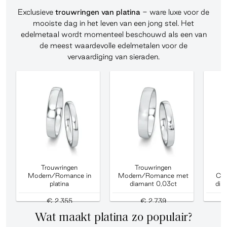
Exclusieve
trouwringen van platina
- ware luxe voor de
mooiste dag in het leven van een jong stel. Het
edelmetaal wordt momenteel beschouwd als een van
de meest waardevolle edelmetalen voor de
vervaardiging van sieraden.
Trouwringen
Trouwringen
Modern/Romance in
Modern/Romance met
Cla
platina
diamant 0,03ct
dia
€ 2.355
€ 2.739
Wat maakt platina zo populair?