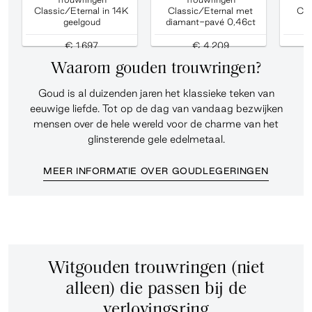
Classic/Eternal in 14K
Classic/Eternal met
Cla
geelgoud
diamant-pavé 0,46ct
d
€ 1.697
€ 4.209
Waarom gouden trouwringen?
Goud is al duizenden jaren het klassieke teken van
eeuwige liefde. Tot op de dag van vandaag bezwijken
mensen over de hele wereld voor de charme van het
glinsterende gele edelmetaal.
MEER INFORMATIE OVER GOUDLEGERINGEN
Witgouden trouwringen (niet
alleen) die passen bij de
verlovingsring