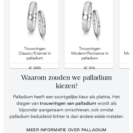
Trouwringen
Trouwringen
Classic/Eternal in
Modern/Romance in
Mod
palladium
palladium
d
€ 899
€ 914
Waarom zouden we palladium
kiezen?
Palladium heeft een soortgelijke kleur als platina. Het
dragen van
trouwringen
van palladium
wordt als
bijzonder aangenaam omschreven, ook omdat
palladium beduidend lichter is dan andere edele metalen.
MEER INFORMATIE OVER PALLADIUM