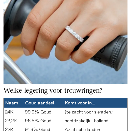
Welke legering voor trouwringen?
Naam
Goud aandeel
Komt voor in...
24K
99,9% Goud
(te zacht voor sieraden)
23,2K
96,5% Goud
hoofdzakelijk Thailand
22K
91,6% Goud
Aziatische landen