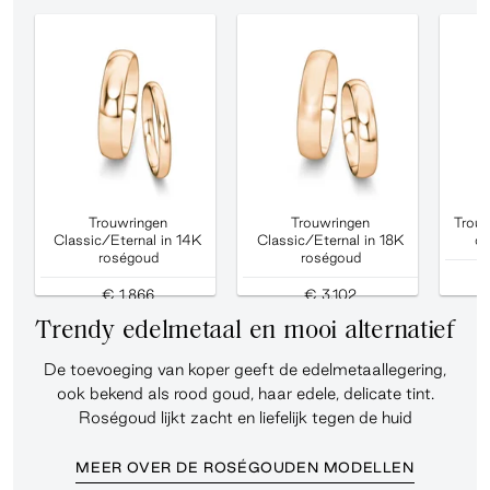
Trouwringen
Trouwringen
Trouw
Classic/Eternal in 14K
Classic/Eternal in 18K
di
roségoud
roségoud
€ 1.866
€ 3.102
Trendy edelmetaal en mooi alternatief
De toevoeging van koper geeft de edelmetaallegering,
ook bekend als rood goud, haar edele, delicate tint.
Roségoud lijkt zacht en liefelijk tegen de huid
MEER OVER DE ROSÉGOUDEN MODELLEN