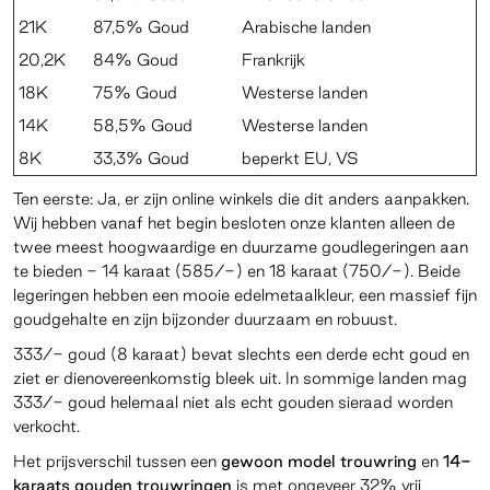
21K
87,5% Goud
Arabische landen
20,2K
84% Goud
Frankrijk
18K
75% Goud
Westerse landen
14K
58,5% Goud
Westerse landen
8K
33,3% Goud
beperkt EU, VS
Ten eerste: Ja, er zijn online winkels die dit anders aanpakken.
Wij hebben vanaf het begin besloten onze klanten alleen de
twee meest hoogwaardige en duurzame goudlegeringen aan
te bieden - 14 karaat (585/-) en 18 karaat (750/-). Beide
legeringen hebben een mooie edelmetaalkleur, een massief fijn
goudgehalte en zijn bijzonder duurzaam en robuust.
333/- goud (8 karaat) bevat slechts een derde echt goud en
ziet er dienovereenkomstig bleek uit. In sommige landen mag
333/- goud helemaal niet als echt gouden sieraad worden
verkocht.
Het prijsverschil tussen een
gewoon model trouwring
en
14-
karaats gouden trouwringen
is met ongeveer 32% vrij