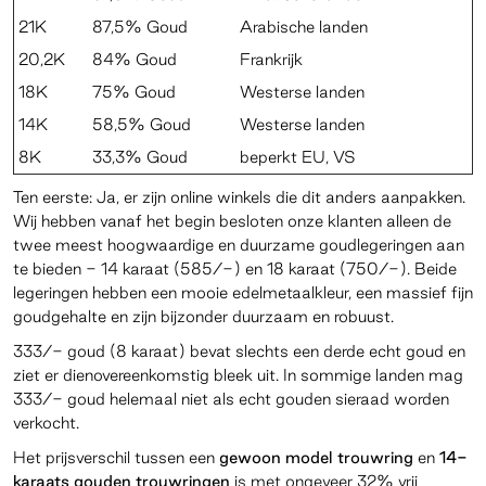
21K
87,5% Goud
Arabische landen
20,2K
84% Goud
Frankrijk
18K
75% Goud
Westerse landen
14K
58,5% Goud
Westerse landen
8K
33,3% Goud
beperkt EU, VS
Ten eerste: Ja, er zijn online winkels die dit anders aanpakken.
Wij hebben vanaf het begin besloten onze klanten alleen de
twee meest hoogwaardige en duurzame goudlegeringen aan
te bieden - 14 karaat (585/-) en 18 karaat (750/-). Beide
legeringen hebben een mooie edelmetaalkleur, een massief fijn
goudgehalte en zijn bijzonder duurzaam en robuust.
333/- goud (8 karaat) bevat slechts een derde echt goud en
ziet er dienovereenkomstig bleek uit. In sommige landen mag
333/- goud helemaal niet als echt gouden sieraad worden
verkocht.
Het prijsverschil tussen een
gewoon model trouwring
en
14-
karaats gouden trouwringen
is met ongeveer 32% vrij