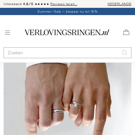
Uitstekend
4,8/5
★★★★★
Reviews lezen…
Advies: 020 - 
NEDERLANDS
Summer-Sale – bespaar nu tot 15%