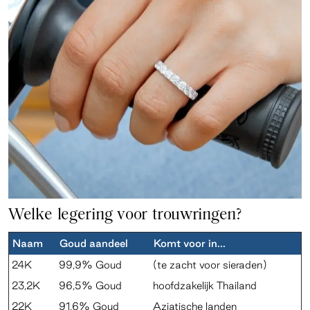
Welke legering voor trouwringen?
Naam
Goud aandeel
Komt voor in...
24K
99,9% Goud
(te zacht voor sieraden)
23,2K
96,5% Goud
hoofdzakelijk Thailand
22K
91,6% Goud
Aziatische landen