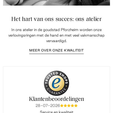
Het hart van ons succes: ons atelier
In ons atelier in de goudstad Pforzheim worden onze
verlovingsringen met de hand en met veel vakmanschap
vervaardigd.
MEER OVER ONZE KWALITEIT
Klantenbeoordelingen
28-07-2026
mmmmm
Service en kwaliteit
Fi