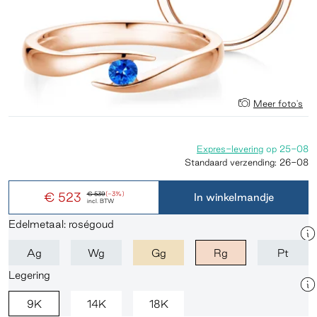
Meer foto's
Expres-levering
op
25-08
Standaard verzending:
26-08
€ 523
€ 539
(-3%)
In winkelmandje
incl. BTW
Edelmetaal: roségoud
Ag
Wg
Gg
Rg
Pt
Legering
9K
14K
18K