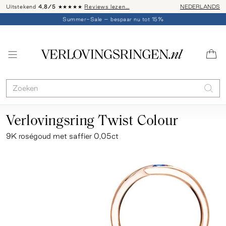
Uitstekend
4,8/5
★★★★★
Reviews lezen…
Advies: 020 - 
NEDERLANDS
Summer-Sale – bespaar nu tot 15%
Verlovingsring Twist Colour
9K roségoud met saffier 0,05ct