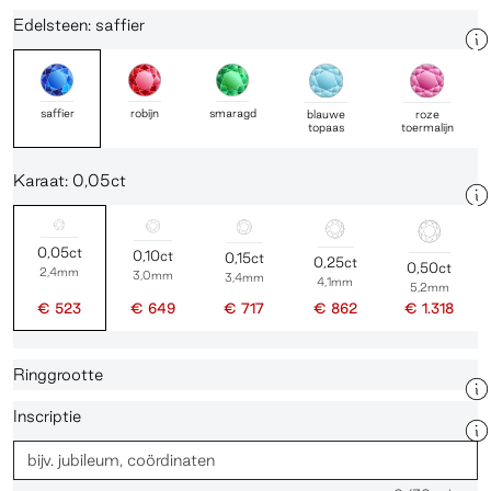
Edelsteen: saffier
saffier
robijn
smaragd
blauwe
roze
topaas
toermalijn
Karaat: 0,05ct
0,05ct
0,10ct
0,15ct
0,25ct
0,50ct
2,4mm
3,0mm
3,4mm
4,1mm
5,2mm
€ 523
€ 649
€ 717
€ 862
€ 1.318
Ringgrootte
Inscriptie