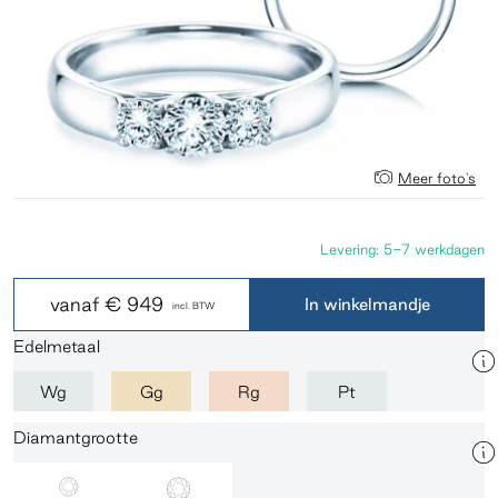
Meer foto's
Levering: 5-7 werkdagen
vanaf
€ 949
In winkelmandje
incl. BTW
Edelmetaal
Wg
Gg
Rg
Pt
Diamantgrootte