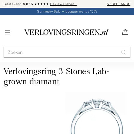
Uitstekend
4,8/5
★★★★★
Reviews lezen…
Advies: 020 - 
NEDERLANDS
Summer-Sale – bespaar nu tot 15%
Verlovingsring 3 Stones Lab-
grown diamant