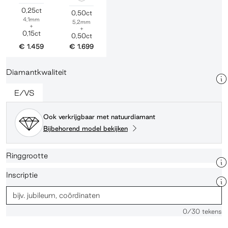
0,25ct
0,50ct
4,1mm
5,2mm
+
+
0,15ct
0,50ct
€ 1.459
€ 1.699
Diamantkwaliteit
E/VS
Ook verkrijgbaar met natuurdiamant
Bijbehorend model bekijken
Ringgrootte
Inscriptie
0
/30 tekens