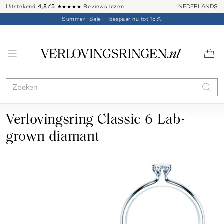
Uitstekend
4,8/5
★★★★★
Reviews lezen…
Advies: 020 - 
NEDERLANDS
Summer-Sale – bespaar nu tot 15%
Verlovingsring Classic 6 Lab-
grown diamant