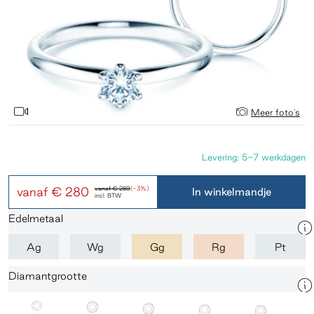
Meer foto's
Levering: 5-7 werkdagen
vanaf
€ 280
vanaf
€ 289
(-3%)
In winkelmandje
incl. BTW
Edelmetaal
Ag
Wg
Gg
Rg
Pt
Diamantgrootte