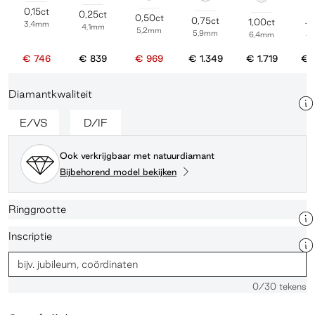
0,15ct
0,25ct
0,50ct
0,75ct
1,00ct
3,4mm
1,
4,1mm
5,2mm
5,9mm
6,4mm
7
€ 746
€ 839
€ 969
€ 1.349
€ 1.719
€ 
Diamantkwaliteit
E/VS
D/IF
Ook verkrijgbaar met natuurdiamant
Bijbehorend model bekijken
Ringgrootte
Inscriptie
0
/30 tekens