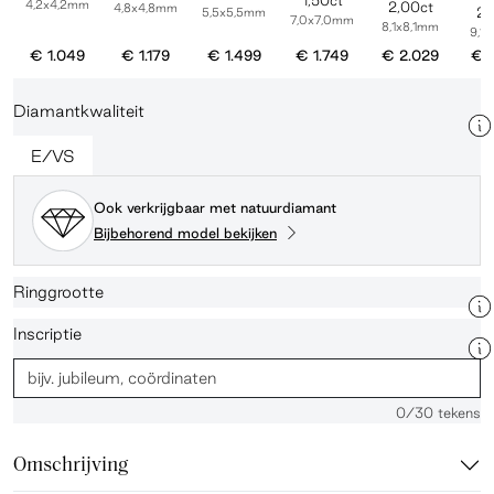
1,50ct
4,2x4,2mm
2,00ct
4,8x4,8mm
2,
5,5x5,5mm
7,0x7,0mm
8,1x8,1mm
9,1
€ 1.049
€ 1.179
€ 1.499
€ 1.749
€ 2.029
€ 
Diamantkwaliteit
E/VS
Ook verkrijgbaar met natuurdiamant
Bijbehorend model bekijken
Ringgrootte
Inscriptie
0
/30 tekens
Omschrijving