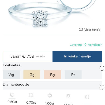
Meer foto's
Levering: 10 werkdagen
vanaf
€ 759
In winkelmandje
incl. BTW
Edelmetaal
Wg
Gg
Rg
Pt
Diamantgrootte
0,50ct
0,70ct
1,00ct