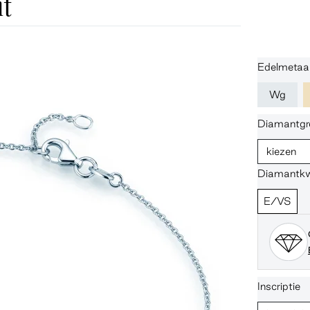
t
Edelmetaa
Wg
Diamantgr
kiezen
Diamantkwa
E/VS
Inscriptie