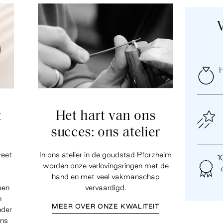
H
t
Het hart van ons
succes: ons atelier
reet
In ons atelier in de goudstad Pforzheim
1
worden onze verlovingsringen met de
hand en met veel vakmanschap
een
vervaardigd.
n
MEER OVER ONZE KWALITEIT
nder
ens