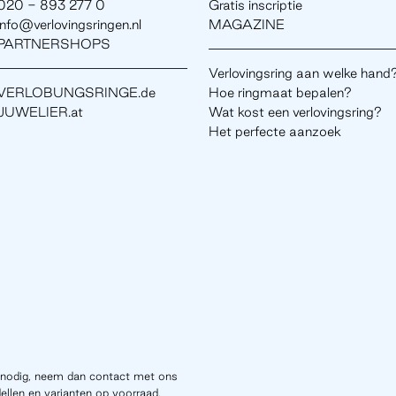
020 - 893 277 0
Gratis inscriptie
info@verlovingsringen.nl
MAGAZINE
PARTNERSHOPS
Verlovingsring aan welke hand
VERLOBUNGSRINGE.de
Hoe ringmaat bepalen?
JUWELIER.at
Wat kost een verlovingsring?
Het perfecte aanzoek
nodig, neem dan contact met ons
ellen en varianten op voorraad.