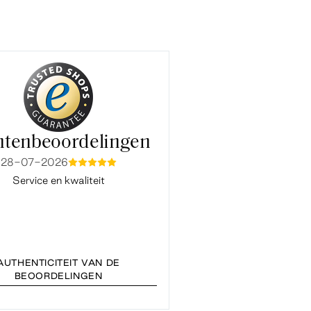
ntenbeoordelingen
28-07-2026
15-07-2026
mmmmm
mmmm
Service en kwaliteit
Fijne en snelle service. Ook co
Baukje van de klantenservice ve
vlot en prettig. Bedankt
AUTHENTICITEIT VAN DE
BEOORDELINGEN