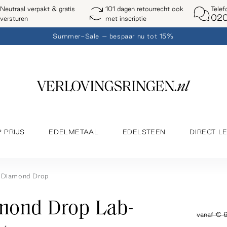
Telef
Neutraal verpakt & gratis
101 dagen retourrecht ook
020
versturen
met inscriptie
Summer-Sale – bespaar nu tot 15%
P PRIJS
EDELMETAAL
EDELSTEEN
DIRECT L
Diamond Drop
mond Drop Lab-
vanaf
€ 