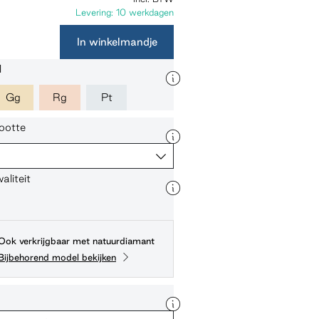
Levering: 10 werkdagen
In winkelmandje
l
Gg
Rg
Pt
ootte
liteit
Ook verkrijgbaar met natuurdiamant
Bijbehorend model bekijken