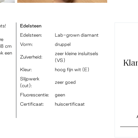
ts!
Edelsteen
Edelsteen:
Lab-grown diamant
re
Vorm:
druppel
18 cm
ok een
zeer kleine insluitsels
Zuiverheid:
(VS)
Kla
Kleur:
hoog fijn wit (E)
Slijpwerk
zeer goed
(cut):
Fluorescentie:
geen
Certificaat:
huiscertificaat