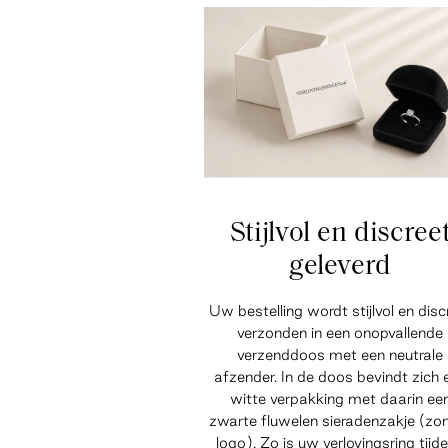
Stijlvol en discree
geleverd
Uw bestelling wordt stijlvol en disc
verzonden in een onopvallende
verzenddoos met een neutrale
afzender. In de doos bevindt zich 
witte verpakking met daarin ee
zwarte fluwelen sieradenzakje (zo
logo). Zo is uw verlovingsring tijd