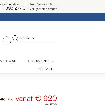
onisch advies
Taal:
Nederlands
 - 893 277 0
Veelgestelde vragen
ZOEKEN
EVERBAAR
TROUWRINGEN
SERVICE
vanaf
€ 620
639
(-3%)
incl. BTW