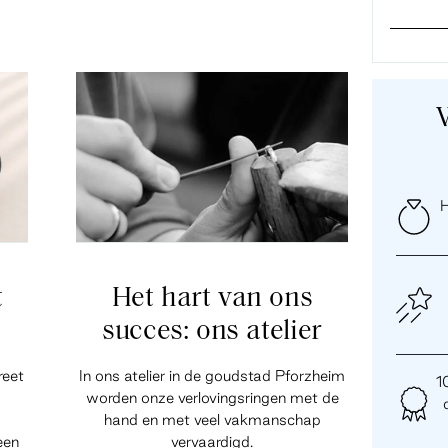
H
t
Het hart van ons
succes: ons atelier
reet
In ons atelier in de goudstad Pforzheim
1
worden onze verlovingsringen met de
hand en met veel vakmanschap
een
vervaardigd.