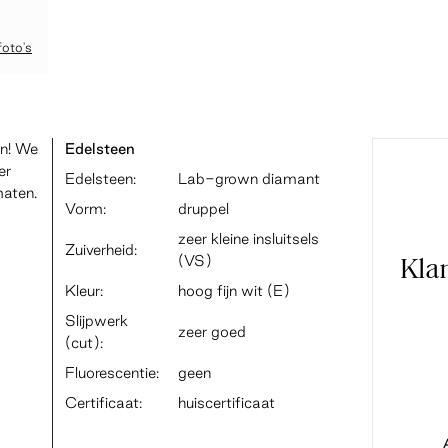
foto's
en! We
Edelsteen
er
Edelsteen:
Lab-grown diamant
maten.
Vorm:
druppel
zeer kleine insluitsels
Zuiverheid:
(VS)
Kla
Kleur:
hoog fijn wit (E)
Slijpwerk
zeer goed
(cut):
Fluorescentie:
geen
Certificaat:
huiscertificaat