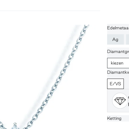
Edelmetaa
Ag
Diamantgr
kiezen
Diamantkwa
E/VS
Ketting