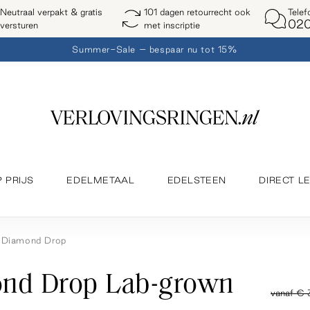
Telef
Neutraal verpakt & gratis
101 dagen retourrecht ook
020
versturen
met inscriptie
Summer-Sale – bespaar nu tot 15%
P PRIJS
EDELMETAAL
EDELSTEEN
DIRECT L
Diamond Drop
nd Drop Lab-grown
vanaf
€ 