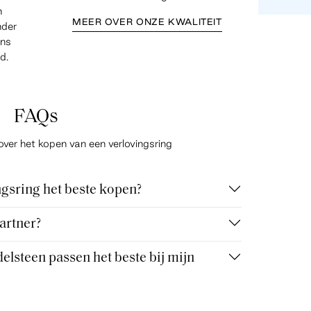
n
MEER OVER ONZE KWALITEIT
nder
ens
d.
FAQs
over het kopen van een verlovingsring
gsring het beste kopen?
artner?
elsteen passen het beste bij mijn