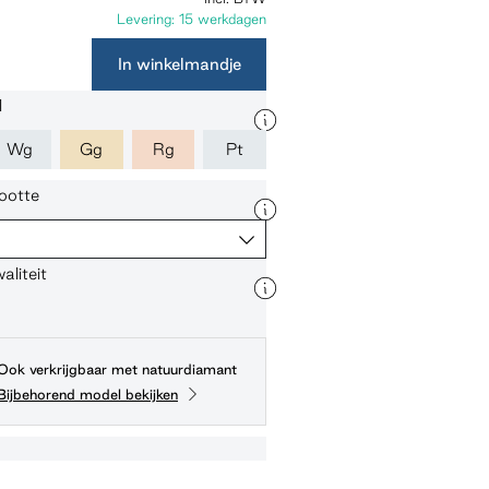
Levering: 15 werkdagen
In winkelmandje
l
Wg
Gg
Rg
Pt
ootte
liteit
Ook verkrijgbaar met natuurdiamant
Bijbehorend model bekijken