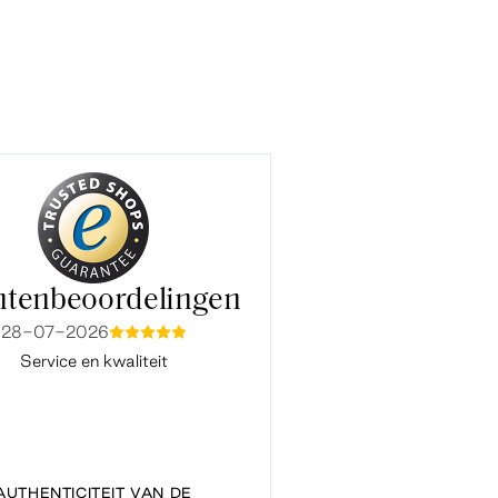
ntenbeoordelingen
28-07-2026
15-07-2026
mmmmm
mmmm
Service en kwaliteit
Fijne en snelle service. Ook co
Baukje van de klantenservice ve
vlot en prettig. Bedankt
AUTHENTICITEIT VAN DE