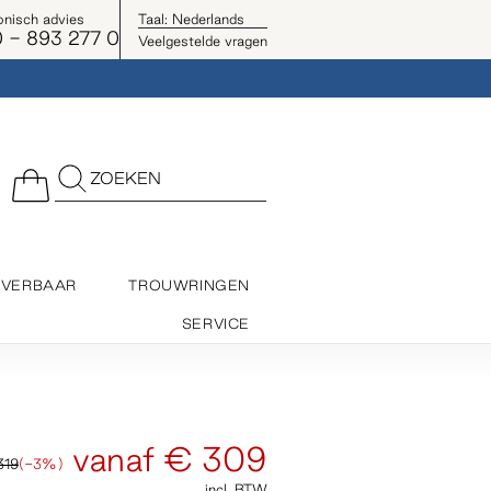
onisch advies
Taal:
Nederlands
 - 893 277 0
Veelgestelde vragen
ZOEKEN
EVERBAAR
TROUWRINGEN
SERVICE
vanaf
€ 309
319
(-3%)
incl. BTW