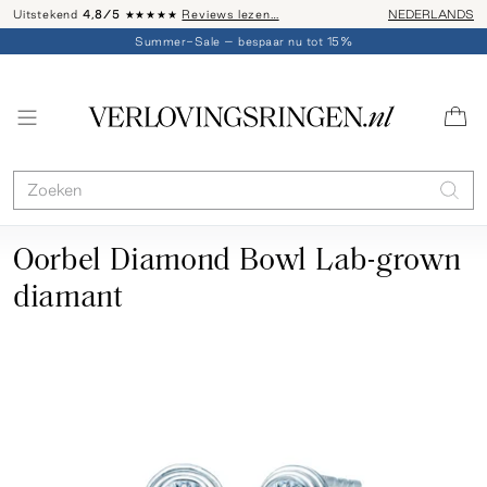
Uitstekend
4,8/5
★★★★★
Reviews lezen…
Advies: 020 - 
NEDERLANDS
Summer-Sale – bespaar nu tot 15%
Oorbel Diamond Bowl Lab-grown
diamant