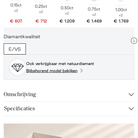
0,15ct
0,25ct
0,50ct
0,75ct
1,00ct
x2
x2
x2
x2
x2
€ 607
€ 712
€ 1.209
€ 1.469
€ 1.769
Diamantkwaliteit
E/VS
Ook verkrijgbaar met natuurdiamant
Bijbehorend model bekijken
Omschrijving
Specificaties