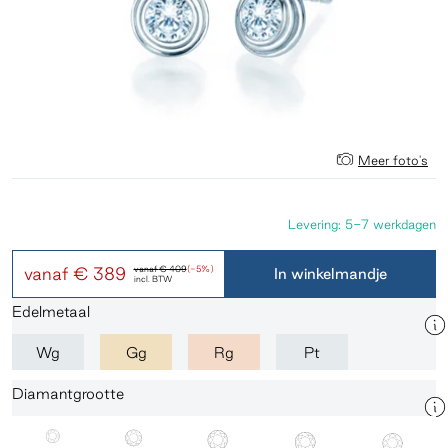
Meer foto's
Levering: 5-7 werkdagen
vanaf
€ 389
vanaf
€ 409
(-5%)
In winkelmandje
incl. BTW
Edelmetaal
Wg
Gg
Rg
Pt
Diamantgrootte