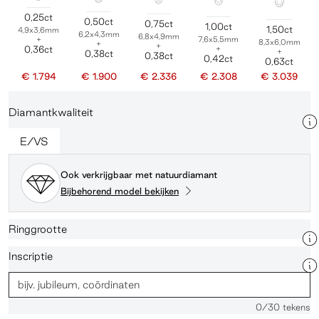
0,25ct
0,50ct
0,75ct
1,00ct
1,50ct
4,9x3,6mm
6,2x4,3mm
6,8x4,9mm
+
7,6x5,5mm
8,3x6,0mm
+
+
0,36ct
+
+
0,38ct
0,38ct
0,42ct
0,63ct
€ 1.794
€ 1.900
€ 2.336
€ 2.308
€ 3.039
Diamantkwaliteit
E/VS
Ook verkrijgbaar met natuurdiamant
Bijbehorend model bekijken
Ringgrootte
Inscriptie
0
/30 tekens