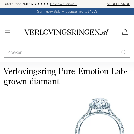
Uitstekend
4,8/5
★★★★★
Reviews lezen…
Advies: 020 - 
NEDERLANDS
Summer-Sale – bespaar nu tot 15%
Verlovingsring Pure Emotion Lab-
grown diamant