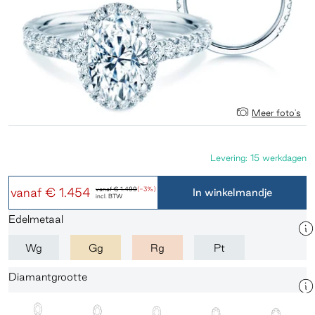
Meer foto's
Levering: 15 werkdagen
vanaf
€ 1.454
vanaf
€ 1.499
(-3%)
In winkelmandje
incl. BTW
Edelmetaal
Wg
Gg
Rg
Pt
Diamantgrootte