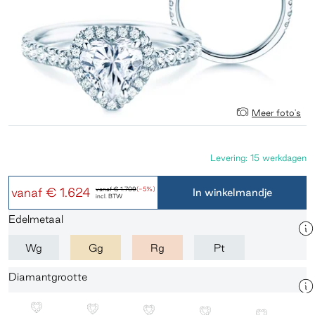
Meer foto's
Levering: 15 werkdagen
vanaf
€ 1.624
vanaf
€ 1.709
(-5%)
In winkelmandje
incl. BTW
Edelmetaal
Wg
Gg
Rg
Pt
Diamantgrootte