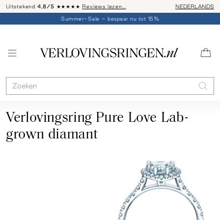
Uitstekend
4,8/5
★★★★★
Reviews lezen…
Advies: 020 - 
NEDERLANDS
Summer-Sale – bespaar nu tot 15%
Verlovingsring Pure Love Lab-
grown diamant