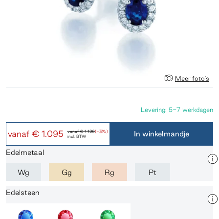
Meer foto's
Levering: 5-7 werkdagen
vanaf
€ 1.095
vanaf
€ 1.129
(-3%)
In winkelmandje
incl. BTW
Edelmetaal
Wg
Gg
Rg
Pt
Edelsteen