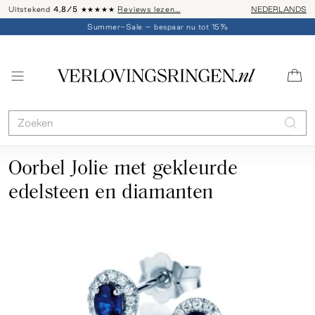
Uitstekend
4,8/5
★★★★★
Reviews lezen…
Advies: 020 - 
NEDERLANDS
Summer-Sale – bespaar nu tot 15%
Oorbel Jolie met gekleurde
edelsteen en diamanten