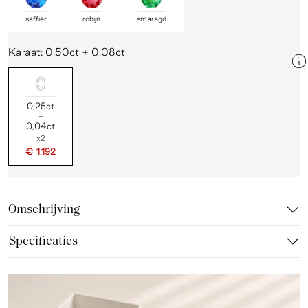
saffier
robijn
smaragd
Karaat: 0,50ct + 0,08ct
0,25ct
+
0,04ct
x2
€ 1.192
Omschrijving
Specificaties