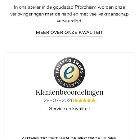
In ons atelier in de goudstad Pforzheim worden onze
verlovingsringen met de hand en met veel vakmanschap
vervaardigd.
MEER OVER ONZE KWALITEIT
Klantenbeoordelingen
28-07-2026
mmmmm
Service en kwaliteit
Fi
AUTHENTICITEIT VAN DE BEOORDELINGEN