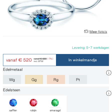
Meer foto's
Levering: 5-7 werkdagen
vanaf
€ 520
vanaf
€ 559
(-7%)
In winkelmandje
incl. BTW
Edelmetaal
Wg
Gg
Rg
Pt
Edelsteen
saffier
robijn
smaragd