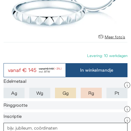
Meer foto's
Levering: 10 werkdagen
vanaf
€ 145
vanaf
€ 149
(-3%)
In winkelmandje
incl. BTW
Edelmetaal
Ag
Wg
Gg
Rg
Pt
Ringgrootte
Inscriptie