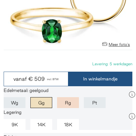
Meer foto's
Levering: 5 werkdagen
vanaf
€ 509
In winkelmandje
incl. BTW
Edelmetaal: geelgoud
Wg
Gg
Rg
Pt
Legering
9K
14K
18K