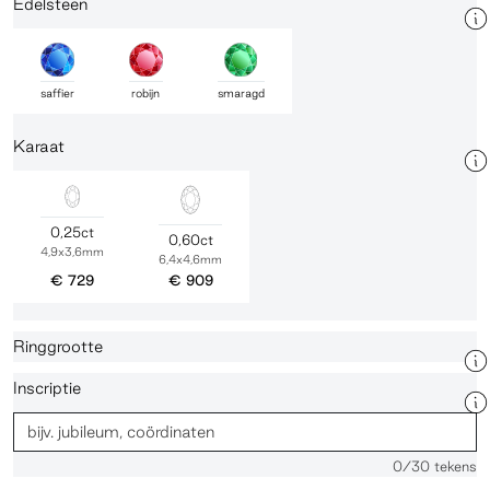
Edelsteen
saffier
robijn
smaragd
Karaat
0,25ct
0,60ct
4,9x3,6mm
6,4x4,6mm
€ 729
€ 909
Ringgrootte
Inscriptie
0
/30 tekens