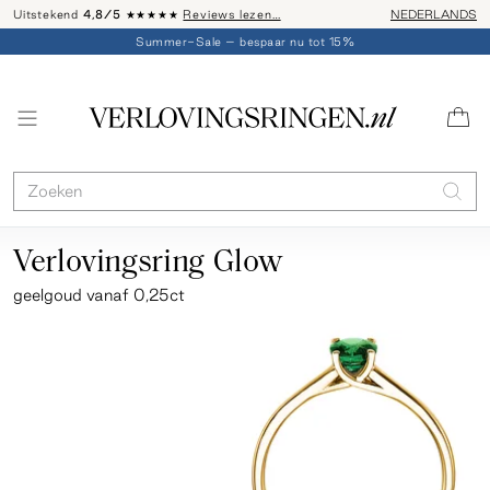
Uitstekend
4,8/5
★★★★★
Reviews lezen…
Advies: 020 - 
NEDERLANDS
Summer-Sale – bespaar nu tot 15%
Verlovingsring Glow
geelgoud
vanaf 0,25ct