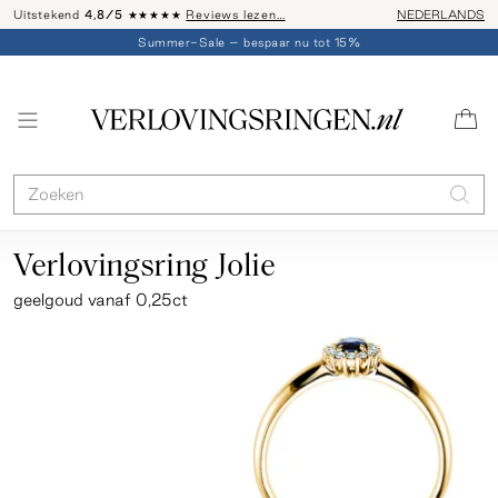
Uitstekend
4,8/5
★★★★★
Reviews lezen…
Advies: 020 - 
NEDERLANDS
Summer-Sale – bespaar nu tot 15%
Verlovingsring Jolie
geelgoud
vanaf 0,25ct