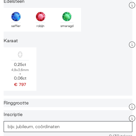
Edelsteen
saffier
robijn
smaragd
Karaat
0,25ct
4,9x3,6mm
+
0,06ct
€ 797
Ringgrootte
Inscriptie
0
/30 tekens