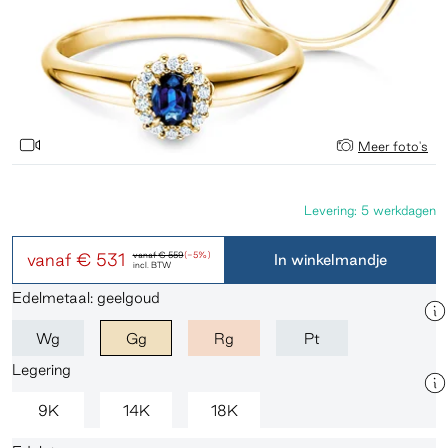
Meer foto's
Levering: 5 werkdagen
vanaf
€ 531
vanaf
€ 559
(-5%)
In winkelmandje
incl. BTW
Edelmetaal: geelgoud
Wg
Gg
Rg
Pt
Legering
9K
14K
18K