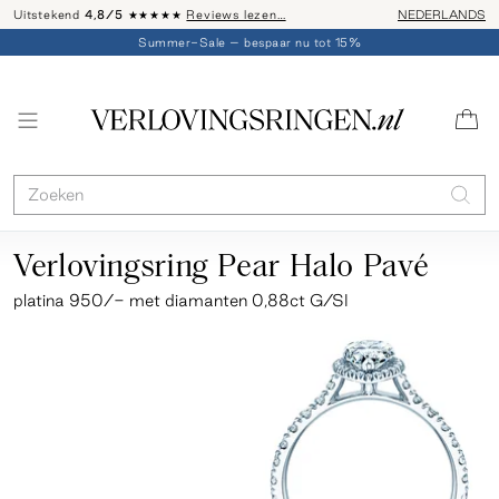
Uitstekend
4,8/5
★★★★★
Reviews lezen…
Advies: 020 - 
NEDERLANDS
Summer-Sale – bespaar nu tot 15%
Verlovingsring Pear Halo Pavé
platina 950/- met diamanten 0,88ct G/SI