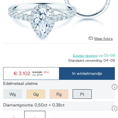
Meer foto's
Expres-levering
op
03-09
Standaard verzending:
04-09
€ 3.102
€ 3.409
(-9%)
In winkelmandje
incl. BTW
Edelmetaal: platina
Wg
Gg
Rg
Pt
Diamantgrootte: 0,50ct + 0,38ct