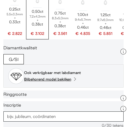
0,25ct
0,50ct
0,75ct
5,5x3,3mm
1,00ct
1,25ct
1,
7,2x4,3mm
+
8,3x5,0mm
9,4x5,7mm
9,7x6,0mm
10,0
+
0,33ct
+
+
+
0,38ct
0,38ct
0,46ct
0,46ct
0,
€ 2.822
€ 3.102
€ 3.561
€ 4.835
€ 5.851
€ 
Diamantkwaliteit
G/SI
Ook verkrijgbaar met labdiamant
Bijbehorend model bekijken
Ringgrootte
Inscriptie
0
/30 tekens