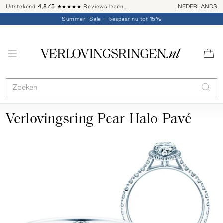
Uitstekend
4,8/5
★★★★★
Reviews lezen…
Advies: 020 - 
NEDERLANDS
Summer-Sale – bespaar nu tot 15%
Verlovingsring Pear Halo Pavé