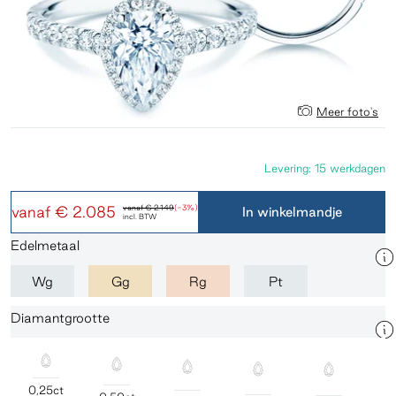
Meer foto's
Levering: 15 werkdagen
vanaf
€ 2.085
vanaf
€ 2.149
(-3%)
In winkelmandje
incl. BTW
Edelmetaal
Wg
Gg
Rg
Pt
Diamantgrootte
0,25ct