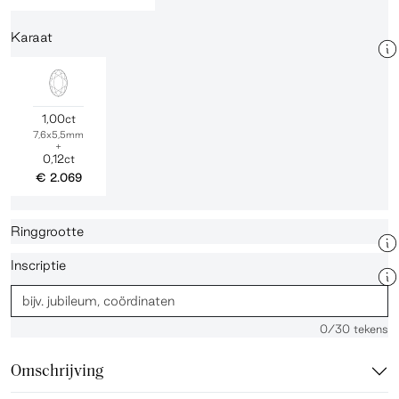
Karaat
1,00ct
7,6x5,5mm
+
0,12ct
€ 2.069
Ringgrootte
Inscriptie
0
/30 tekens
Omschrijving