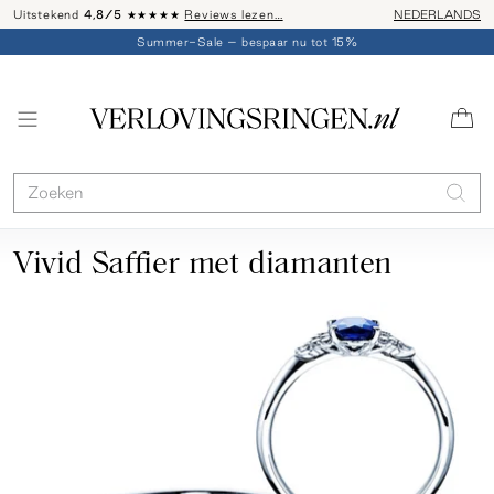
Uitstekend
4,8/5
★★★★★
Reviews lezen…
Advies: 020 - 
NEDERLANDS
Summer-Sale – bespaar nu tot 15%
Vivid Saffier met diamanten