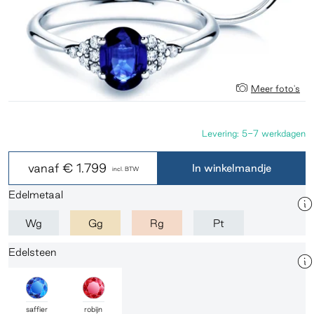
Meer foto's
Levering: 5-7 werkdagen
vanaf
€ 1.799
In winkelmandje
incl. BTW
Edelmetaal
Wg
Gg
Rg
Pt
Edelsteen
saffier
robijn