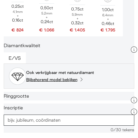
0,25ct
0,50ct
0,75ct
1,00ct
4,1mm
5,2mm
5,9mm
6,4mm
+
+
+
+
0,16ct
0,24ct
0,32ct
0,46ct
€ 824
€ 1.066
€ 1.405
€ 1.795
Diamantkwaliteit
E/VS
Ook verkrijgbaar met natuurdiamant
Bijbehorend model bekijken
Ringgrootte
Inscriptie
0
/30 tekens