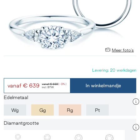
Meer foto's
Levering: 20 werkdagen
vanaf
€ 639
vanaf
€ 659
(-3%)
In winkelmandje
incl. BTW
Edelmetaal
Wg
Gg
Rg
Pt
Diamantgrootte