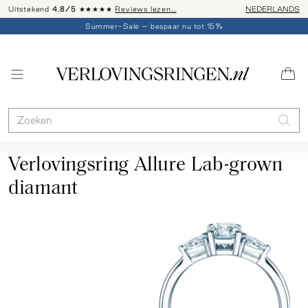
Uitstekend
4,8/5
★★★★★
Reviews lezen…
Advies: 020 - 
NEDERLANDS
Summer-Sale – bespaar nu tot 15%
Verlovingsring Allure Lab-grown
diamant