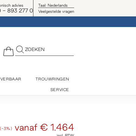
onisch advies
Taal:
Nederlands
 - 893 277 0
Veelgestelde vragen
ZOEKEN
EVERBAAR
TROUWRINGEN
SERVICE
vanaf
€ 1.464
(-3%)
incl. BTW