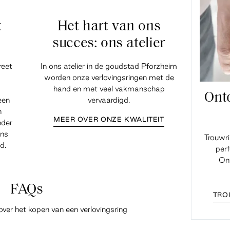
t
Het hart van ons
succes: ons atelier
reet
In ons atelier in de goudstad Pforzheim
worden onze verlovingsringen met de
hand en met veel vakmanschap
Ont
een
vervaardigd.
n
MEER OVER ONZE KWALITEIT
nder
ens
Trouwr
d.
perf
Ont
FAQs
TRO
over het kopen van een verlovingsring