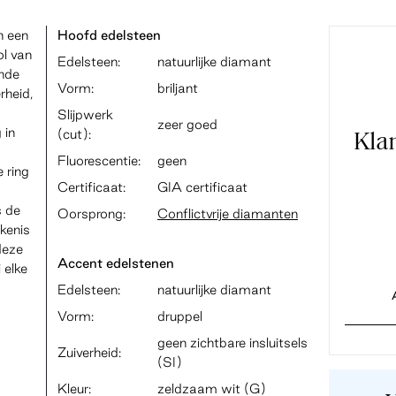
n een
Hoofd edelsteen
ol van
Edelsteen:
natuurlijke diamant
onde
Vorm:
briljant
rheid,
Slijpwerk
zeer goed
 in
(cut):
Kla
Fluorescentie:
geen
 ring
Certificaat:
GIA certificaat
s de
Oorsprong:
Conflictvrije diamanten
ekenis
deze
Accent edelstenen
 elke
Edelsteen:
natuurlijke diamant
Vorm:
druppel
geen zichtbare insluitsels
Zuiverheid:
(SI)
Kleur:
zeldzaam wit (G)