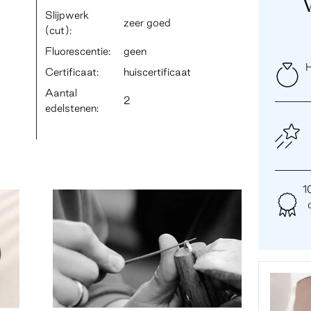
Slijpwerk
zeer goed
(cut):
Fluorescentie:
geen
H
Certificaat:
huiscertificaat
Aantal
2
edelstenen:
1