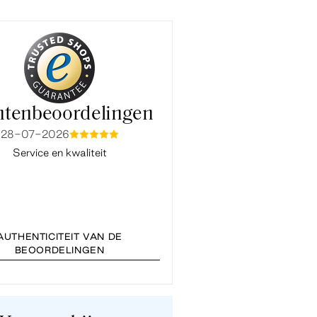
ntenbeoordelingen
28-07-2026
15-07-2026
mmmmm
mmmm
Service en kwaliteit
Fijne en snelle service. Ook co
Baukje van de klantenservice ve
vlot en prettig. Bedankt
AUTHENTICITEIT VAN DE
BEOORDELINGEN