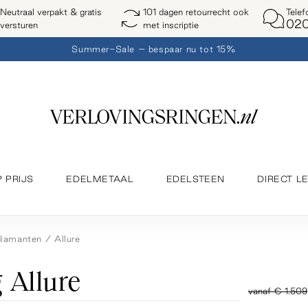
Telef
Neutraal verpakt & gratis
101 dagen retourrecht ook
020
versturen
met inscriptie
Summer-Sale – bespaar nu tot 15%
P PRIJS
EDELMETAAL
EDELSTEEN
DIRECT L
diamanten
Allure
 Allure
vanaf
€ 1.509