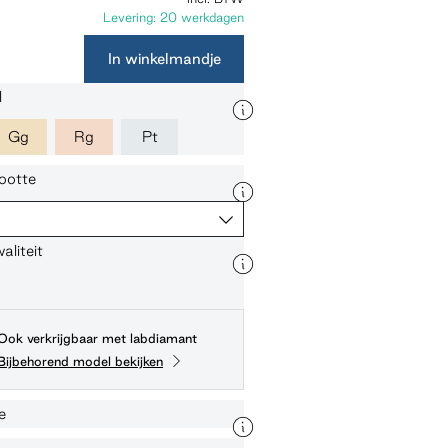
Levering: 20 werkdagen
In winkelmandje
l
Gg
Rg
Pt
ootte
liteit
Ook verkrijgbaar met labdiamant
Bijbehorend model bekijken
e