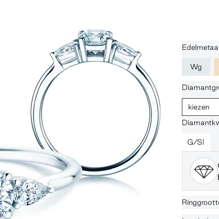
Edelmetaa
Wg
Diamantgr
kiezen
Diamantkwa
G/SI
Ringgroott