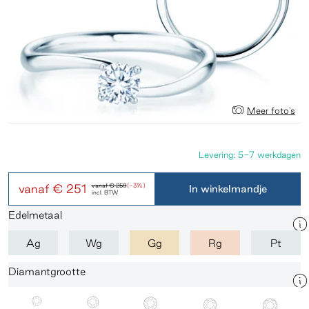
Meer foto's
Levering: 5-7 werkdagen
vanaf
€ 251
vanaf
€ 259
(-3%)
In winkelmandje
incl. BTW
Edelmetaal
Ag
Wg
Gg
Rg
Pt
Diamantgrootte