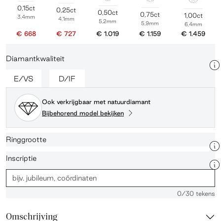
0,15ct
0,25ct
0,50ct
0,75ct
1,00ct
3,4mm
4,1mm
5,2mm
5,9mm
6,4mm
€ 668
€ 727
€ 1.019
€ 1.159
€ 1.459
Diamantkwaliteit
E/VS
D/IF
Ook verkrijgbaar met natuurdiamant
Bijbehorend model bekijken
Ringgrootte
Inscriptie
0
/30 tekens
Omschrijving