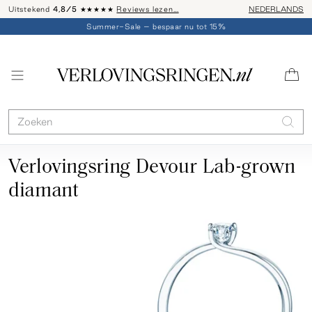
Uitstekend
4,8/5
★★★★★
Reviews lezen…
Advies: 020 - 
NEDERLANDS
Summer-Sale – bespaar nu tot 15%
Verlovingsring Devour Lab-grown
diamant