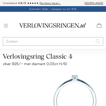
Uitstekend
4,8/5
★★★★★
Reviews lezen…
Advies: 020 - 
NEDERLANDS
Summer-Sale – bespaar nu tot 15%
Verlovingsring Classic 4
zilver 925/- met diamant 0,05ct H/SI