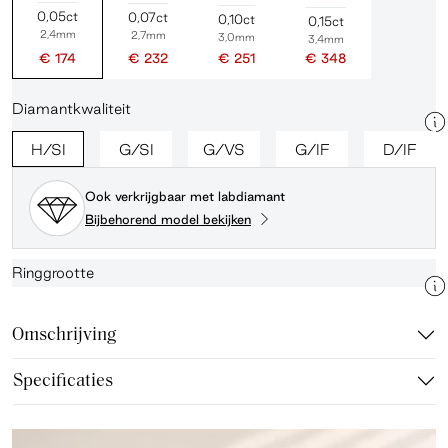
0,05ct
0,07ct
0,10ct
0,15ct
2,4mm
2,7mm
3,0mm
3,4mm
€ 174
€ 232
€ 251
€ 348
Diamantkwaliteit
H/SI
G/SI
G/VS
G/IF
D/IF
Ook verkrijgbaar met labdiamant
Bijbehorend model bekijken
Ringgrootte
Omschrijving
Specificaties