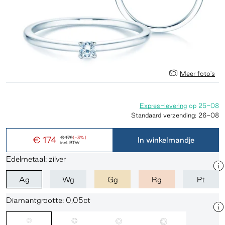
Meer foto's
Expres-levering
op
25-08
Standaard verzending:
26-08
€ 174
€ 179
(-3%)
In winkelmandje
incl. BTW
Edelmetaal: zilver
Ag
Wg
Gg
Rg
Pt
Diamantgrootte: 0,05ct