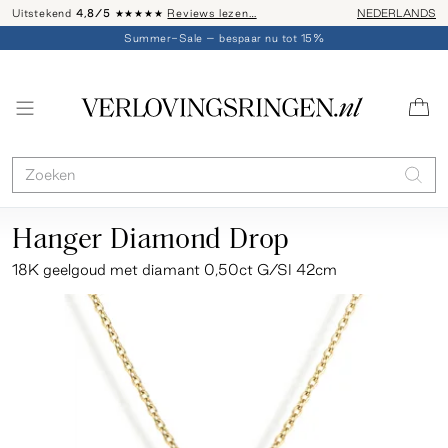
Uitstekend
4,8/5
★★★★★
Reviews lezen…
Advies: 020 - 
NEDERLANDS
Summer-Sale – bespaar nu tot 15%
Hanger Diamond Drop
18K geelgoud met diamant 0,50ct G/SI
42cm