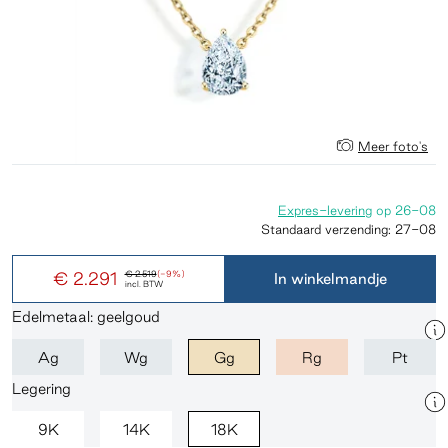
Meer foto's
Expres-levering
op
26-08
Standaard verzending:
27-08
€ 2.291
€ 2.519
(-9%)
In winkelmandje
incl. BTW
Edelmetaal: geelgoud
Ag
Wg
Gg
Rg
Pt
Legering
9K
14K
18K