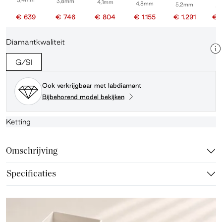
3,4mm
3,8mm
4,1mm
4,8mm
5,2mm
5
€ 639
€ 746
€ 804
€ 1.155
€ 1.291
€ 
Diamantkwaliteit
G/SI
Ook verkrijgbaar met labdiamant
Bijbehorend model bekijken
Ketting
Omschrijving
Specificaties