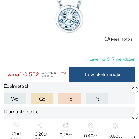
Meer foto's
Levering: 5-7 werkdagen
vanaf
€ 552
vanaf
€ 569
(-3%)
In winkelmandje
incl. BTW
Edelmetaal
Wg
Gg
Rg
Pt
Diamantgrootte
0,15ct
0,20ct
0,25ct
0,40ct
0,50ct
0,