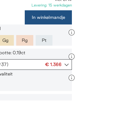
Levering: 15 werkdagen
In winkelmandje
l
Gg
Rg
Pt
otte: 0,19ct
#37)
€ 1.366
liteit