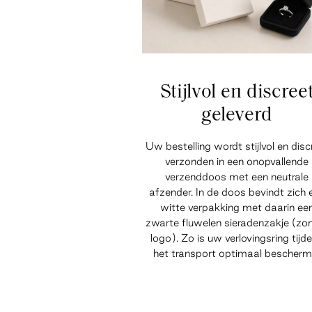
Stijlvol en discree
geleverd
Uw bestelling wordt stijlvol en disc
verzonden in een onopvallende
verzenddoos met een neutrale
afzender. In de doos bevindt zich 
witte verpakking met daarin ee
zwarte fluwelen sieradenzakje (zo
logo). Zo is uw verlovingsring tijd
het transport optimaal bescherm