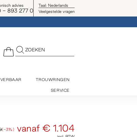
onisch advies
Taal:
Nederlands
 - 893 277 0
Veelgestelde vragen
ZOEKEN
EVERBAAR
TROUWRINGEN
SERVICE
vanaf
€ 1.104
9
(-3%)
incl. BTW