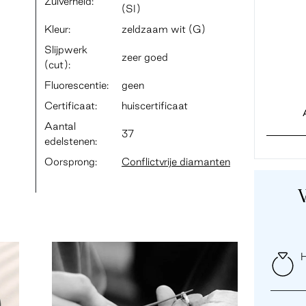
Zuiverheid:
(SI)
Kleur:
zeldzaam wit (G)
Slijpwerk
zeer goed
(cut):
Fluorescentie:
geen
Certificaat:
huiscertificaat
Aantal
37
edelstenen:
Oorsprong:
Conflictvrije diamanten
H