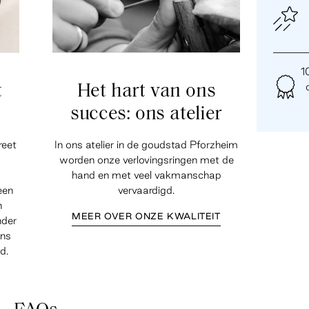
1
t
Het hart van ons
succes: ons atelier
reet
In ons atelier in de goudstad Pforzheim
worden onze verlovingsringen met de
hand en met veel vakmanschap
een
vervaardigd.
n
MEER OVER ONZE KWALITEIT
nder
ens
d.