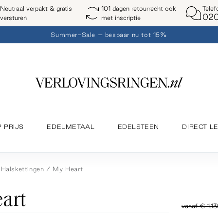
Telef
Neutraal verpakt & gratis
101 dagen retourrecht ook
020
versturen
met inscriptie
Summer-Sale – bespaar nu tot 15%
P PRIJS
EDELMETAAL
EDELSTEEN
DIRECT L
Halskettingen
My Heart
art
vanaf
€ 1.13