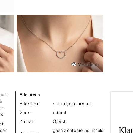
Meer foto's
hart
Edelsteen
eb
Edelsteen:
natuurlijke diamant
ok
Vorm:
briljant
ks.
Karaat:
0,19ct
et
Kla
ssen
geen zichtbare insluitsels