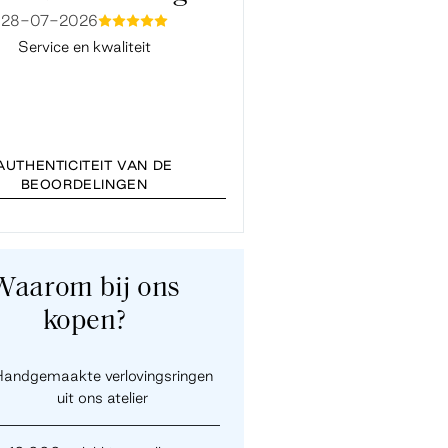
28-07-2026
15-07-2026
mmmmm
mmmm
Service en kwaliteit
Fijne en snelle service. Ook co
Baukje van de klantenservice ve
vlot en prettig. Bedankt
AUTHENTICITEIT VAN DE
BEOORDELINGEN
Waarom bij ons
kopen?
andgemaakte verlovingsringen
uit ons atelier