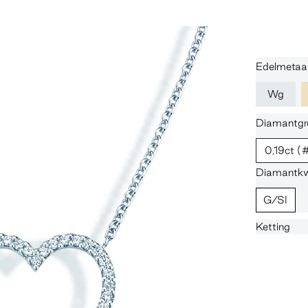
Edelmetaa
Wg
Diamantgro
0,19ct
(
Diamantkwa
G/SI
Ketting