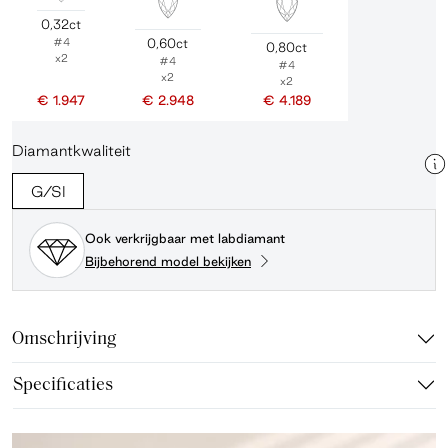
0,32ct
#4
0,60ct
0,80ct
x2
#4
#4
x2
x2
€ 1.947
€ 2.948
€ 4.189
Diamantkwaliteit
G/SI
Ook verkrijgbaar met labdiamant
Bijbehorend model bekijken
Omschrijving
Specificaties