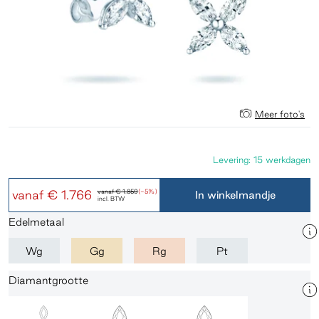
Meer foto's
Levering: 15 werkdagen
vanaf
€ 1.766
vanaf
€ 1.859
(-5%)
In winkelmandje
incl. BTW
Edelmetaal
Wg
Gg
Rg
Pt
Diamantgrootte