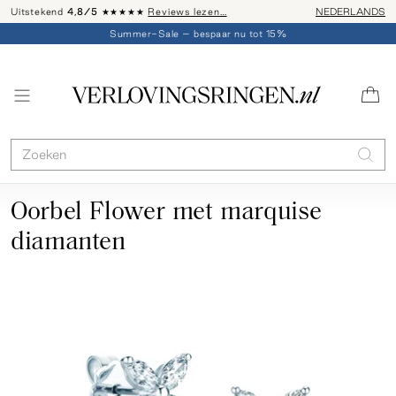
Uitstekend
4,8/5
★★★★★
Reviews lezen…
Advies: 020 - 
NEDERLANDS
Summer-Sale – bespaar nu tot 15%
Oorbel Flower met marquise
diamanten