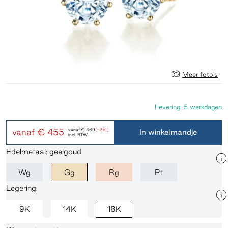
Meer foto's
Levering: 5 werkdagen
vanaf
€ 455
vanaf
€ 469
(-3%)
In winkelmandje
incl. BTW
Edelmetaal: geelgoud
Wg
Gg
Rg
Pt
Legering
9K
14K
18K