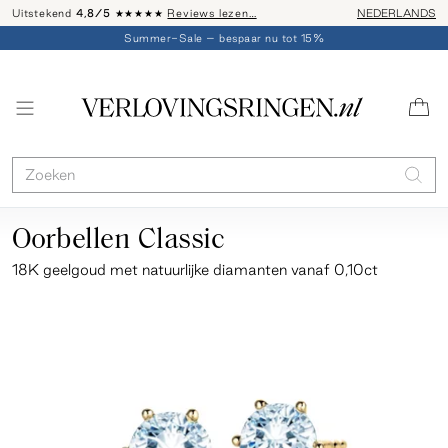
Uitstekend
4,8/5
★★★★★
Reviews lezen…
Advies: 020 - 
NEDERLANDS
Summer-Sale – bespaar nu tot 15%
Oorbellen Classic
18K geelgoud
met natuurlijke diamanten vanaf 0,10ct