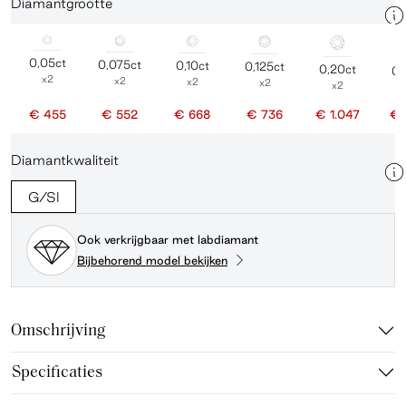
Diamantgrootte
0,05ct
0,075ct
0,10ct
0,125ct
0,20ct
0,
x2
x2
x2
x2
x2
€ 455
€ 552
€ 668
€ 736
€ 1.047
€ 
Diamantkwaliteit
G/SI
Ook verkrijgbaar met labdiamant
Bijbehorend model bekijken
Omschrijving
Specificaties