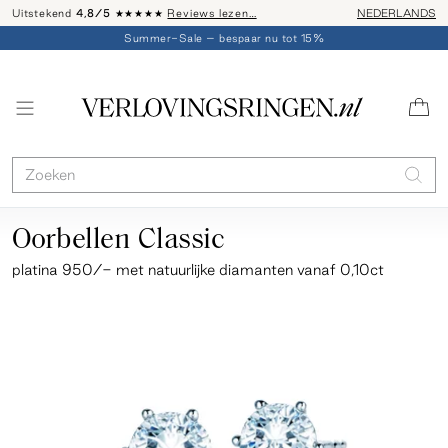
Uitstekend
4,8/5
★★★★★
Reviews lezen…
Advies: 020 - 
NEDERLANDS
Summer-Sale – bespaar nu tot 15%
Oorbellen Classic
platina 950/-
met natuurlijke diamanten vanaf 0,10ct