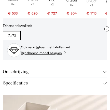
0,10ct
0,125ct
0,20ct
0,
x2
x2
x2
x2
x2
€ 533
€ 620
€ 727
€ 804
€ 1.115
€ 
Diamantkwaliteit
G/SI
Ook verkrijgbaar met labdiamant
Bijbehorend model bekijken
Omschrijving
Specificaties