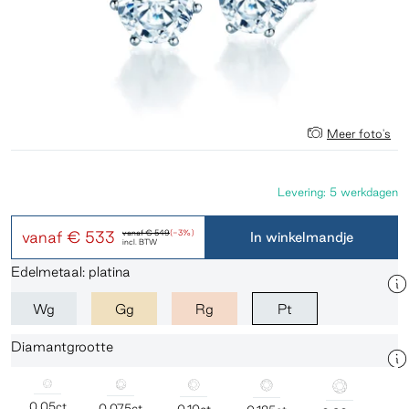
Meer foto's
Levering: 5 werkdagen
vanaf
€ 533
vanaf
€ 549
(-3%)
In winkelmandje
incl. BTW
Edelmetaal: platina
Wg
Gg
Rg
Pt
Diamantgrootte
0,05ct
0,075ct