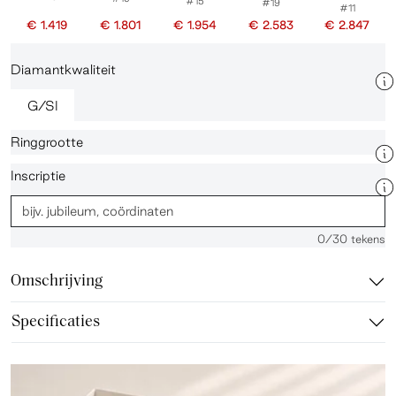
#15
#19
#11
€ 1.419
€ 1.801
€ 1.954
€ 2.583
€ 2.847
Diamantkwaliteit
G/SI
Ringgrootte
Inscriptie
0
/30 tekens
Omschrijving
Specificaties