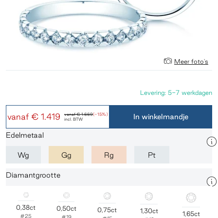
Meer foto's
Levering: 5-7 werkdagen
vanaf
€ 1.419
vanaf
€ 1.669
(-15%)
In winkelmandje
incl. BTW
Edelmetaal
Wg
Gg
Rg
Pt
Diamantgrootte
0,38ct
0,50ct
0,75ct
1,30ct
1,65ct
#25
#19