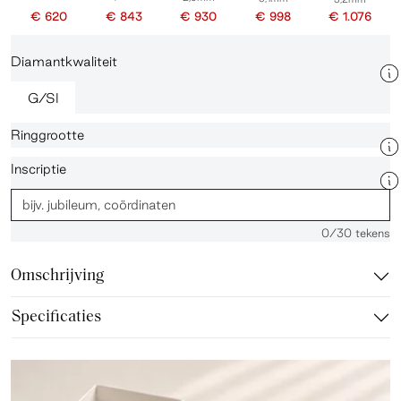
€ 620
€ 843
€ 930
€ 998
€ 1.076
Diamantkwaliteit
G/SI
Ringgrootte
Inscriptie
0
/30 tekens
Omschrijving
Specificaties