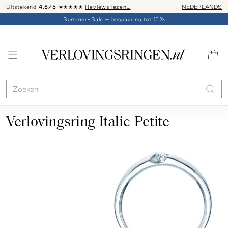
Uitstekend
4,8/5
★★★★★
Reviews lezen…
Advies: 020 - 
NEDERLANDS
Summer-Sale – bespaar nu tot 15%
Verlovingsring Italic Petite