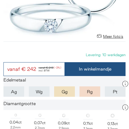
Meer foto's
Levering: 10 werkdagen
vanaf
€ 242
vanaf
€ 249
(-3%)
In winkelmandje
incl. BTW
Edelmetaal
Ag
Wg
Gg
Rg
Pt
Diamantgrootte
0,04ct
0,07ct
0,09ct
0,11ct
0,13ct
2,2mm
2,7mm
2,9mm
3,1mm
3,2mm