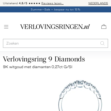
Uitstekend
4,8/5
★★★★★
Reviews lezen…
Advies: 020 - 
NEDERLANDS
Summer-Sale – bespaar nu tot 15%
Verlovingsring 9 Diamonds
9K witgoud met diamanten 0,27ct G/SI