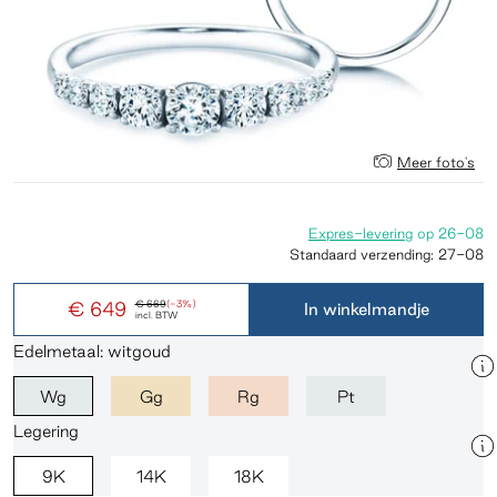
Meer foto's
Expres-levering
op
26-08
Standaard verzending:
27-08
€ 649
€ 669
(-3%)
In winkelmandje
incl. BTW
Edelmetaal: witgoud
Wg
Gg
Rg
Pt
Legering
9K
14K
18K