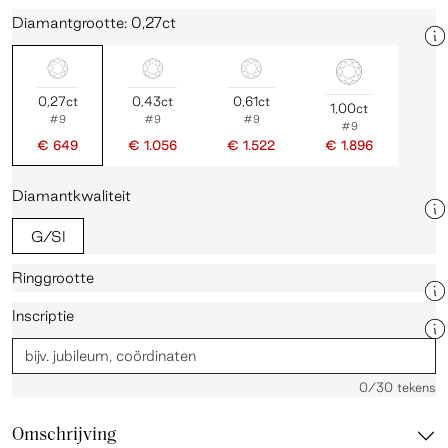
Diamantgrootte: 0,27ct
0,27ct
0,43ct
0,61ct
1,00ct
#9
#9
#9
#9
€ 649
€ 1.056
€ 1.522
€ 1.896
Diamantkwaliteit
G/SI
Ringgrootte
Inscriptie
0
/30 tekens
Omschrijving