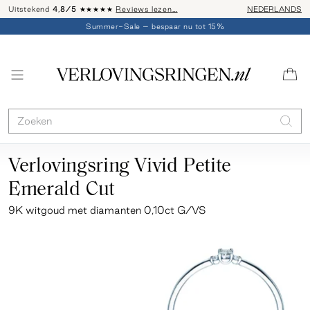
Uitstekend
4,8/5
★★★★★
Reviews lezen…
Advies: 020 - 
NEDERLANDS
Summer-Sale – bespaar nu tot 15%
Verlovingsring Vivid Petite
Emerald Cut
9K witgoud met diamanten 0,10ct G/VS