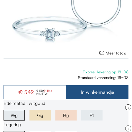
Meer foto's
Expres-levering
op
18-08
Standaard verzending:
19-08
€ 542
€ 559
(-3%)
In winkelmandje
incl. BTW
Edelmetaal: witgoud
Wg
Gg
Rg
Pt
Legering