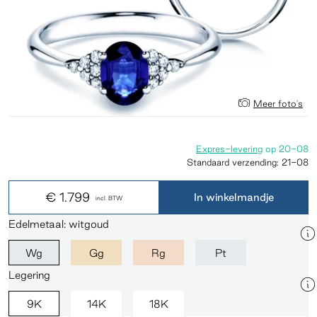
Meer foto's
Expres-levering
op
20-08
Standaard verzending:
21-08
€ 1.799
In winkelmandje
incl. BTW
Edelmetaal: witgoud
Wg
Gg
Rg
Pt
Legering
9K
14K
18K