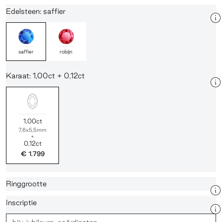
Edelsteen: saffier
saffier
robijn
Karaat: 1,00ct + 0,12ct
1,00ct
7,6x5,5mm
+
0,12ct
€ 1.799
Ringgrootte
Inscriptie