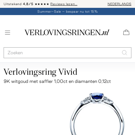
Uitstekend
4,8/5
★★★★★
Reviews lezen…
Advies: 020 - 
NEDERLANDS
Summer-Sale – bespaar nu tot 15%
Verlovingsring Vivid
9K witgoud met saffier 1,00ct en diamanten 0,12ct