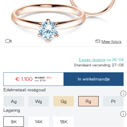
Meer foto's
Expres-levering
op
26-08
Standaard verzending:
27-08
€ 1.100
€ 1.209
(-9%)
In winkelmandje
incl. BTW
Edelmetaal: roségoud
Ag
Wg
Gg
Rg
Pt
Legering
9K
14K
18K