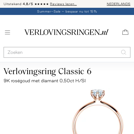
Uitstekend
4,8/5
★★★★★
Reviews lezen…
Advies: 020 - 
NEDERLANDS
Summer-Sale – bespaar nu tot 15%
Verlovingsring Classic 6
9K roségoud met diamant 0,50ct H/SI