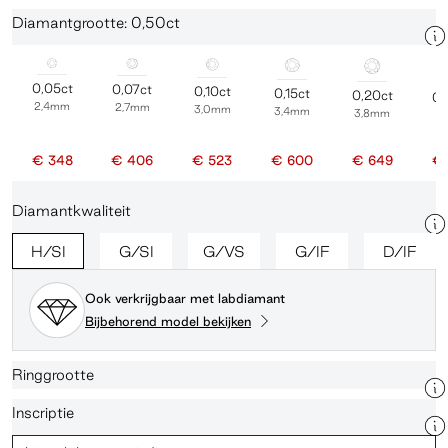
Diamantgrootte: 0,50ct
0,05ct
0,07ct
0,10ct
0,15ct
0,20ct
0,
2,4mm
2,7mm
3,0mm
3,4mm
3,8mm
4
€ 348
€ 406
€ 523
€ 600
€ 649
€ 
Diamantkwaliteit
H/SI
G/SI
G/VS
G/IF
D/IF
Ook verkrijgbaar met labdiamant
Bijbehorend model bekijken
Ringgrootte
Inscriptie