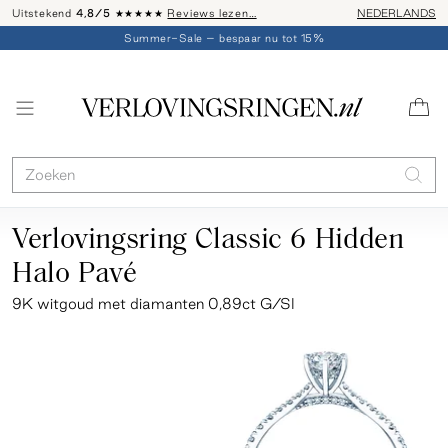
Uitstekend
4,8/5
★★★★★
Reviews lezen…
Advies: 020 - 
NEDERLANDS
Summer-Sale – bespaar nu tot 15%
Verlovingsring Classic 6 Hidden
Halo Pavé
9K witgoud met diamanten 0,89ct G/SI