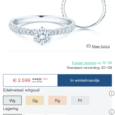
Meer foto's
Expres-levering
op
19-08
Standaard verzending:
20-08
€ 2.599
€ 2.679
(-3%)
In winkelmandje
incl. BTW
Edelmetaal: witgoud
Wg
Gg
Rg
Pt
Legering