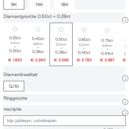
9K
14K
18K
Diamantgrootte: 0,50ct + 0,39ct
0,25ct
0,40ct
0,50ct
0,60ct
0,75ct
1,
4,1mm
4,8mm
5,2mm
5,3mm
5,9mm
6
+
+
+
+
+
0,30ct
0,36ct
0,39ct
0,40ct
0,44ct
0,
€ 1.823
€ 2.240
€ 2.599
€ 2.783
€ 2.987
€ 
Diamantkwaliteit
G/SI
Ringgrootte
Inscriptie