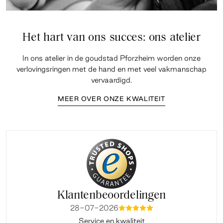
Het hart van ons succes: ons atelier
In ons atelier in de goudstad Pforzheim worden onze
verlovingsringen met de hand en met veel vakmanschap
vervaardigd.
MEER OVER ONZE KWALITEIT
Klantenbeoordelingen
28-07-2026
mmmmm
Service en kwaliteit
Fi