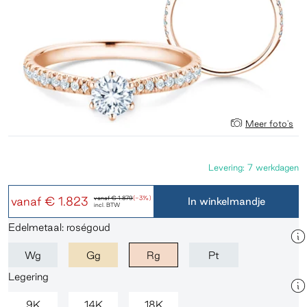
Meer foto's
Levering: 7 werkdagen
vanaf
€ 1.823
vanaf
€ 1.879
(-3%)
In winkelmandje
incl. BTW
Edelmetaal: roségoud
Wg
Gg
Rg
Pt
Legering
9K
14K
18K