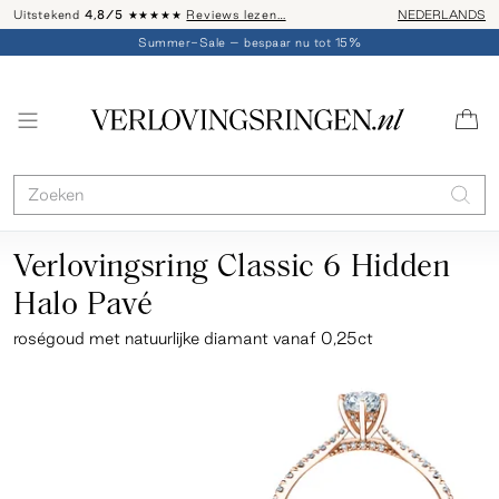
Uitstekend
4,8/5
★★★★★
Reviews lezen…
Advies: 020 - 
NEDERLANDS
Summer-Sale – bespaar nu tot 15%
Verlovingsring Classic 6 Hidden
Halo Pavé
roségoud
met natuurlijke diamant vanaf 0,25ct