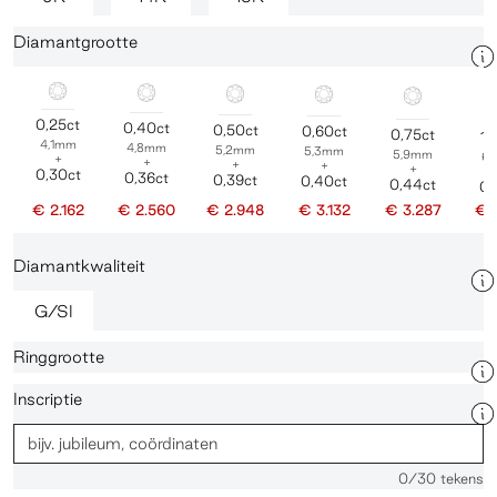
Diamantgrootte
0,25ct
0,40ct
0,50ct
0,60ct
0,75ct
1,
4,1mm
4,8mm
5,2mm
5,3mm
5,9mm
6
+
+
+
+
+
0,30ct
0,36ct
0,39ct
0,40ct
0,44ct
0,
€ 2.162
€ 2.560
€ 2.948
€ 3.132
€ 3.287
€ 
Diamantkwaliteit
G/SI
Ringgrootte
Inscriptie
0
/30 tekens