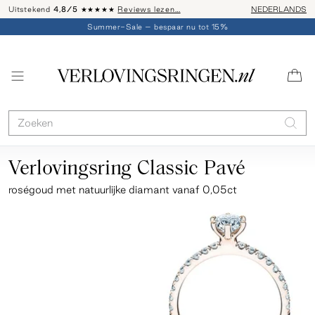
Uitstekend
4,8/5
★★★★★
Reviews lezen…
Advies: 020 - 
NEDERLANDS
Summer-Sale – bespaar nu tot 15%
Verlovingsring Classic Pavé
roségoud
met natuurlijke diamant vanaf 0,05ct