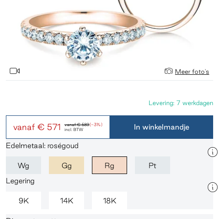
Meer foto's
Levering: 7 werkdagen
vanaf
€ 571
vanaf
€ 589
(-3%)
In winkelmandje
incl. BTW
Edelmetaal: roségoud
Wg
Gg
Rg
Pt
Legering
9K
14K
18K